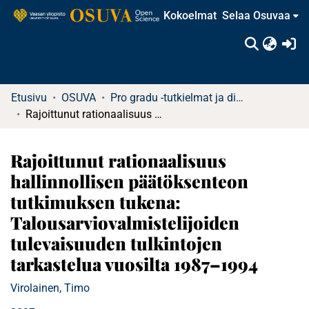
Kokoelmat
Selaa Osuvaa
(c
Etusivu
OSUVA
Pro gradu -tutkielmat ja diplomityöt
Rajoittunut rationaalisuus hallinnollisen päätöksenteon tutkimuksen tukena: Talousarviovalmistelijoiden tulevaisuuden tulkintojen tarkastelua vuosilta 1987–1994
Rajoittunut rationaalisuus
hallinnollisen päätöksenteon
tutkimuksen tukena:
Talousarviovalmistelijoiden
tulevaisuuden tulkintojen
tarkastelua vuosilta 1987–1994
Virolainen, Timo