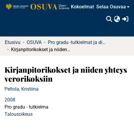
Kokoelmat
Selaa Osuvaa
(c
Etusivu
OSUVA
Pro gradu -tutkielmat ja diplomityöt (rajattu saatavuus)
Kirjanpitorikokset ja niiden yhteys verorikoksiin
Kirjanpitorikokset ja niiden yhteys
verorikoksiin
Peltola, Kristiina
2008
Pro gradu - tutkielma
Talousoikeus