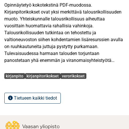
Opinnäytetyö kokotekstinä PDF-muodossa.
Kirjanpitorikokset ovat yksi merkittävä talousrikollisuuden
muoto. Yhteiskunnalle talousrikollisuus aiheuttaa
vuosittain huomattavia rahallisia vahinkoja.
Talousrikollisuuden tutkintaa on tehostettu ja
valtioneuvoston siihen kohdentamien lisäresurssien avulla
on ruuhkautuneita juttuja pystytty purkamaan.
Tulevaisuudessa harmaan talouden torjuntaan
panostetaan yhä enemmän ja viranomaisyhteistyötä
tullaan lisäämään. Kirjanpitorikos on pääsääntöisesti
Avainsanat
yleisin poliisin tietoon tuleva talousrikos. Verohallinto tekee
kirjanpito
kirjanpitorikokset
verorikokset
yleensä rikosilmoituksen kirjanpitorikoksesta
samanaikaisesti veropetoksen kanssa.
Tietueen kaikki tiedot
Kirjanpitorikos on sidoksissa kirjapitoon ja kirjanpitolakiin.
Kirjanpitolaissa säädetään kirjanpitovelvollisuudesta, joka
on oleellinen osa kirjanpitorikosten tarkastelua.
Kirjanpitorikoksen tekijä on lähtökohtaisesti sidottu