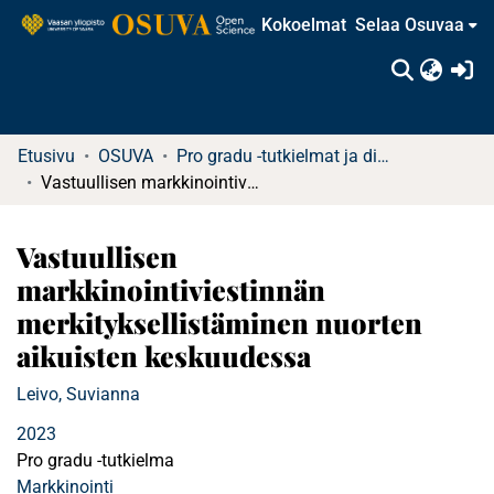
Kokoelmat
Selaa Osuvaa
(c
Etusivu
OSUVA
Pro gradu -tutkielmat ja diplomityöt
Vastuullisen markkinointiviestinnän merkityksellistäminen nuorten aikuisten keskuudessa
Vastuullisen
markkinointiviestinnän
merkityksellistäminen nuorten
aikuisten keskuudessa
Leivo, Suvianna
2023
Pro gradu -tutkielma
Markkinointi