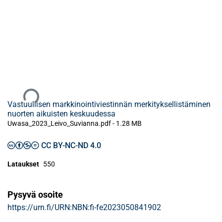
Ladataan...
Vastuullisen markkinointiviestinnän merkityksellistäminen
nuorten aikuisten keskuudessa
Uwasa_2023_Leivo_Suvianna.pdf -
1.28 MB
CC BY-NC-ND 4.0
Lataukset
550
Pysyvä osoite
https://urn.fi/URN:NBN:fi-fe2023050841902