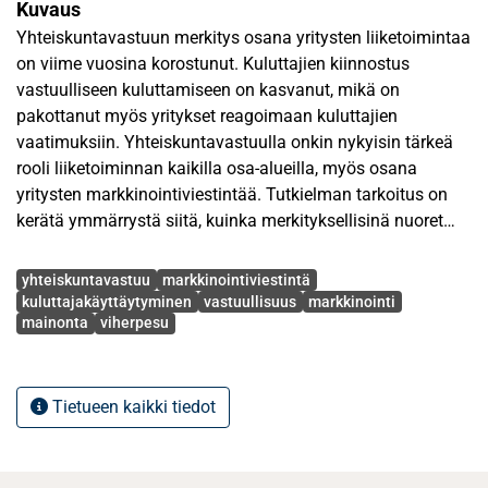
Kuvaus
Yhteiskuntavastuun merkitys osana yritysten liiketoimintaa
on viime vuosina korostunut. Kuluttajien kiinnostus
vastuulliseen kuluttamiseen on kasvanut, mikä on
pakottanut myös yritykset reagoimaan kuluttajien
vaatimuksiin. Yhteiskuntavastuulla onkin nykyisin tärkeä
rooli liiketoiminnan kaikilla osa-alueilla, myös osana
yritysten markkinointiviestintää. Tutkielman tarkoitus on
kerätä ymmärrystä siitä, kuinka merkityksellisinä nuoret
aikuiset pitävät yhteiskuntavastuuta yritysten
Avainsanat
markkinointiviestinnässä ja miten se vaikuttaa heidän
yhteiskuntavastuu
markkinointiviestintä
kuluttajakäyttäytymiseensä. Tutkielma on rajattu
kuluttajakäyttäytyminen
vastuullisuus
markkinointi
mainonta
viherpesu
tutkimaan yhteiskuntavastuuta markkinointiviestinnän
merkityksellistämisen kontekstissa.
Tutkielman teoriaosuudessa tutustutaan
Tietueen kaikki tiedot
yhteiskuntavastuullista liiketoimintaa ohjaaviin
ominaispiirteisiin ja ajureihin, jotka maksimoivat sekä
keskeisten sidosryhmien edun että yrityksen pitkän