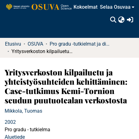
Kokoelmat
Selaa Osuvaa
(c
Etusivu
OSUVA
Pro gradu -tutkielmat ja diplomityöt
Yritysverkoston kilpailuetu ja yhteistyösuhteiden kehittäminen: Case-tutkimus Kemi-Tornion seudun puutuotealan verkostosta
Yritysverkoston kilpailuetu ja
yhteistyösuhteiden kehittäminen:
Case-tutkimus Kemi-Tornion
seudun puutuotealan verkostosta
Mikkola, Tuomas
2002
Pro gradu - tutkielma
Aluetiede