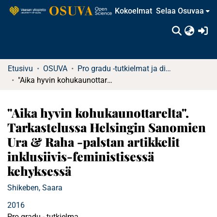
Kokoelmat
Selaa Osuvaa
(c
Etusivu
OSUVA
Pro gradu -tutkielmat ja diplomityöt (rajattu saatavuus)
"Aika hyvin kohukaunottarelta". Tarkastelussa Helsingin Sanomien Ura & Raha -palstan artikkelit inklusiivis-feministisessä kehyksessä
"Aika hyvin kohukaunottarelta".
Tarkastelussa Helsingin Sanomien
Ura & Raha -palstan artikkelit
inklusiivis-feministisessä
kehyksessä
Shikeben, Saara
2016
Pro gradu - tutkielma