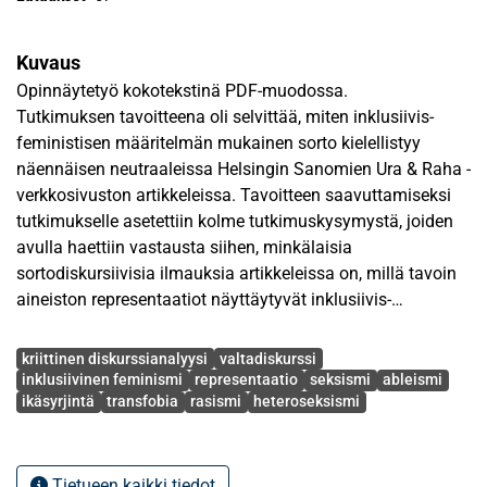
Kuvaus
Opinnäytetyö kokotekstinä PDF-muodossa.
Tutkimuksen tavoitteena oli selvittää, miten inklusiivis-
feministisen määritelmän mukainen sorto kielellistyy
näennäisen neutraaleissa Helsingin Sanomien Ura & Raha -
verkkosivuston artikkeleissa. Tavoitteen saavuttamiseksi
tutkimukselle asetettiin kolme tutkimuskysymystä, joiden
avulla haettiin vastausta siihen, minkälaisia
sortodiskursiivisia ilmauksia artikkeleissa on, millä tavoin
aineiston representaatiot näyttäytyvät inklusiivis-
feministisessä kehyksessä sekä minkälaisia ideologioita ja
Avainsanat
valtarakenteita artikkelien sortodiskurssit luovat ja
kriittinen diskurssianalyysi
valtadiskurssi
uusintavat.
inklusiivinen feminismi
representaatio
seksismi
ableismi
ikäsyrjintä
transfobia
rasismi
heteroseksismi
Tutkimusaineisto koostui vuoden 2016 maaliskuussa
julkaistuista artikkeleista. Analyysimenetelmänä käytettiin
kriittistä diskurssianalyysiä, jossa analyysin vaiheet jaettiin
Tietueen kaikki tiedot