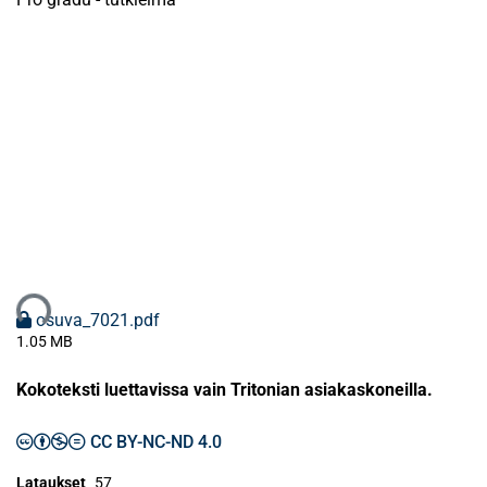
taan...
osuva_7021.pdf
1.05 MB
Kokoteksti luettavissa vain Tritonian asiakaskoneilla.
CC BY-NC-ND 4.0
Lataukset
57