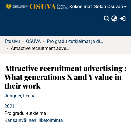
Kokoelmat
Selaa Osuvaa
(c
Etusivu
OSUVA
Pro gradu -tutkielmat ja diplomityöt (rajattu saatavuus)
Attractive recruitment advertising : What generations X and Y value in their work
Attractive recruitment advertising :
What generations X and Y value in
their work
Jungner, Leena
2021
Pro gradu -tutkielma
Kansainvälinen liiketoiminta