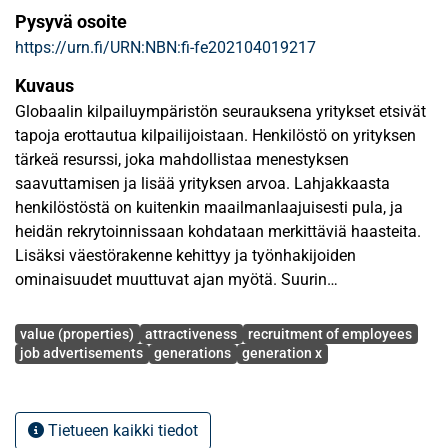
Pysyvä osoite
https://urn.fi/URN:NBN:fi-fe202104019217
Kuvaus
Globaalin kilpailuympäristön seurauksena yritykset etsivät
tapoja erottautua kilpailijoistaan. Henkilöstö on yrityksen
tärkeä resurssi, joka mahdollistaa menestyksen
saavuttamisen ja lisää yrityksen arvoa. Lahjakkaasta
henkilöstöstä on kuitenkin maailmanlaajuisesti pula, ja
heidän rekrytoinnissaan kohdataan merkittäviä haasteita.
Lisäksi väestörakenne kehittyy ja työnhakijoiden
ominaisuudet muuttuvat ajan myötä. Suurin
työntekijäryhmä koostuu tällä hetkellä sukupolvista X ja Y,
Avainsanat
jotka ovat syntyneet edellä mainitussa järjestyksessä
value (properties)
attractiveness
recruitment of employees
vuosina 1965–1977 ja 1978–1995. Näistä syistä yrityksen
job advertisements
generations
generation x
tulisi jatkuvasti tarkastella rekrytointistrategioitaan ja -
prosessejaan perusteellisesti, jotta se olisi houkutteleva
työnhakijoiden keskuudessa ja vetäisi puoleensa parasta
Tietueen kaikki tiedot
mahdollista henkilöstöä.