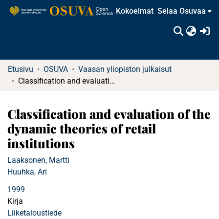
Kokoelmat
Selaa Osuvaa
(c
Etusivu
OSUVA
Vaasan yliopiston julkaisut
Classification and evaluation of the dynamic theories of retail institutions
Classification and evaluation of the
dynamic theories of retail
institutions
Laaksonen, Martti
Huuhka, Ari
1999
Kirja
Liiketaloustiede