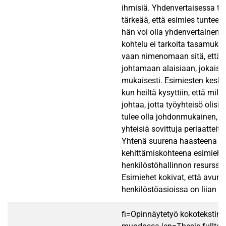
ihmisiä. Yhdenvertaisessa ty
tärkeää, että esimies tuntee a
hän voi olla yhdenvertainen.
kohtelu ei tarkoita tasamukai
vaan nimenomaan sitä, että 
johtamaan alaisiaan, jokaise
mukaisesti. Esimiesten kesk
kun heiltä kysyttiin, että mill
johtaa, jotta työyhteisö olisi
tulee olla johdonmukainen, 
yhteisiä sovittuja periaatteita
Yhtenä suurena haasteena ja
kehittämiskohteena esimiehe
henkilöstöhallinnon resurssi
Esimiehet kokivat, että avun
henkilöstöasioissa on liian v
fi=Opinnäytetyö kokotekstin