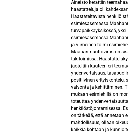
Aineisto kerättiin teemahaasta
haastatteluja oli kahdeksan.
Haastateltavista henkilöistä 
esimiesasemassa Maahanmuu
turvapaikkayksikössä, yksi he
esimiesasemassa Maahanmu
ja viimeinen toimi esimiehen
Maahanmuuttoviraston sisäi
tukitoimissa. Haastatteluky
jaoteltiin kuuteen eri teemaan
yhdenvertaisuus, tasapuoline
positiivinen erityiskohtelu, syr
valvonta ja kehittäminen. Tu
mukaan esimiehillä on monia 
toteuttaa yhdenvertaisuutta
henkilöstöjohtamisessa. Es
on tärkeää, että annetaan eri
mahdollisuus, ollaan oikeud
kaikkia kohtaan ja kunnioitet