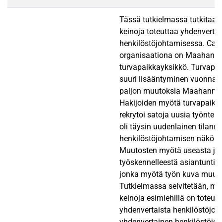
Tässä tutkielmassa tutkitaan
keinoja toteuttaa yhdenverta
henkilöstöjohtamisessa. Cas
organisaationa on Maahanmu
turvapaikkayksikkö. Turvapai
suuri lisääntyminen vuonna 
paljon muutoksia Maahanmuu
Hakijoiden myötä turvapaikk
rekrytoi satoja uusia työnteki
oli täysin uudenlainen tilanne
henkilöstöjohtamisen näkök
Muutosten myötä useasta jo 
työskennelleestä asiantuntijas
jonka myötä työn kuva muutt
Tutkielmassa selvitetään, mi
keinoja esimiehillä on toteut
yhdenvertaista henkilöstöjoh
yhdenvertainen henkilöstöjo