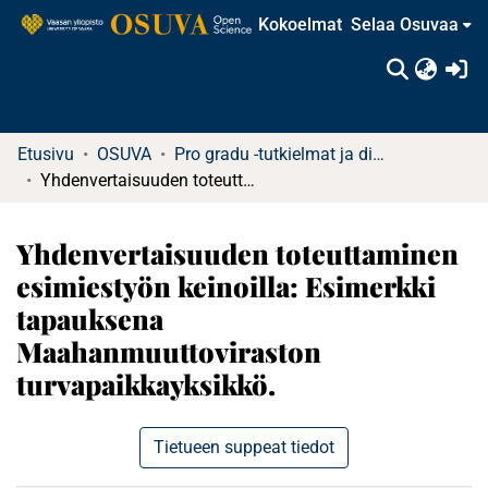
Kokoelmat
Selaa Osuvaa
(c
Etusivu
OSUVA
Pro gradu -tutkielmat ja diplomityöt (rajattu saatavuus)
Yhdenvertaisuuden toteuttaminen esimiestyön keinoilla: Esimerkki tapauksena Maahanmuuttoviraston turvapaikkayksikkö.
Yhdenvertaisuuden toteuttaminen
esimiestyön keinoilla: Esimerkki
tapauksena
Maahanmuuttoviraston
turvapaikkayksikkö.
Tietueen suppeat tiedot