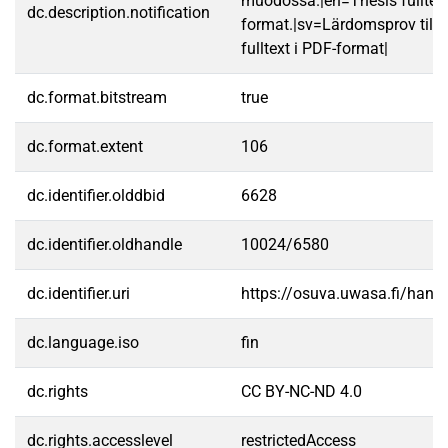
muodossa.|en=Thesis fulltex
dc.description.notification
format.|sv=Lärdomsprov till
fulltext i PDF-format|
dc.format.bitstream
true
dc.format.extent
106
dc.identifier.olddbid
6628
dc.identifier.oldhandle
10024/6580
dc.identifier.uri
https://osuva.uwasa.fi/han
dc.language.iso
fin
dc.rights
CC BY-NC-ND 4.0
dc.rights.accesslevel
restrictedAccess