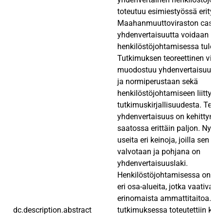
toteutuu esimiestyössä erityi
Maahanmuuttoviraston case
yhdenvertaisuutta voidaan ke
henkilöstöjohtamisessa tule
Tutkimuksen teoreettinen vii
muodostuu yhdenvertaisuude
ja normiperustaan sekä
henkilöstöjohtamiseen liittyv
tutkimuskirjallisuudesta. Te
yhdenvertaisuus on kehittyny
saatossa erittäin paljon. Ny
useita eri keinoja, joilla sen 
valvotaan ja pohjana on
yhdenvertaisuuslaki.
Henkilöstöjohtamisessa on ku
eri osa-alueita, jotka vaativat
erinomaista ammattitaitoa. E
dc.description.abstract
tutkimuksessa toteutettiin kval