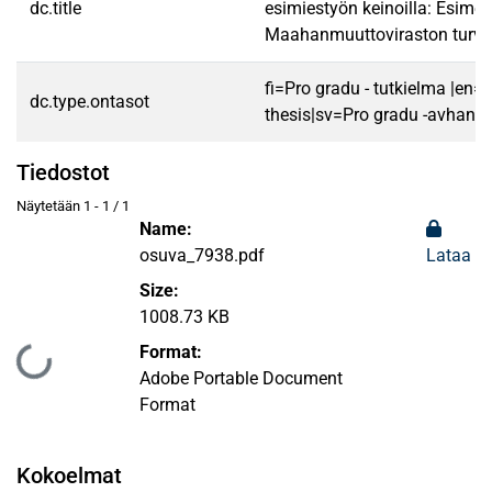
dc.title
esimiestyön keinoilla: Esime
Maahanmuuttoviraston turva
fi=Pro gradu - tutkielma |en=
dc.type.ontasot
thesis|sv=Pro gradu -avhandl
Tiedostot
Näytetään
1 - 1 / 1
Name:
osuva_7938.pdf
Lataa
Size:
1008.73 KB
Format:
Ladataan...
Adobe Portable Document
Format
Kokoelmat