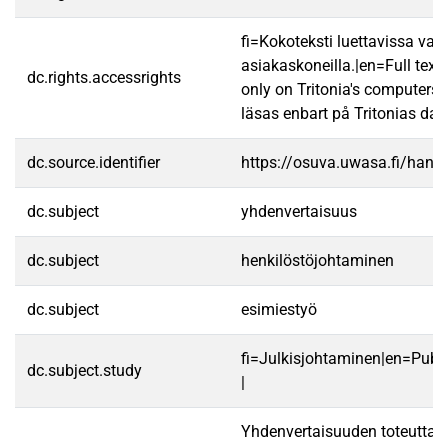
fi=Kokoteksti luettavissa vain
asiakaskoneilla.|en=Full text
dc.rights.accessrights
only on Tritonia's computers.
läsas enbart på Tritonias dato
dc.source.identifier
https://osuva.uwasa.fi/han
dc.subject
yhdenvertaisuus
dc.subject
henkilöstöjohtaminen
dc.subject
esimiestyö
fi=Julkisjohtaminen|en=Pub
dc.subject.study
|
Yhdenvertaisuuden toteutta