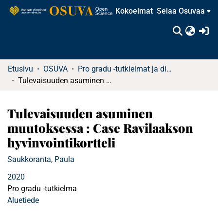
Kokoelmat
Selaa Osuvaa
(c
Etusivu
OSUVA
Pro gradu -tutkielmat ja diplomityöt
Tulevaisuuden asuminen muutoksessa : Case Ravilaakson hyvinvointikortteli
Tulevaisuuden asuminen
muutoksessa : Case Ravilaakson
hyvinvointikortteli
Saukkoranta, Paula
2020
Pro gradu -tutkielma
Aluetiede