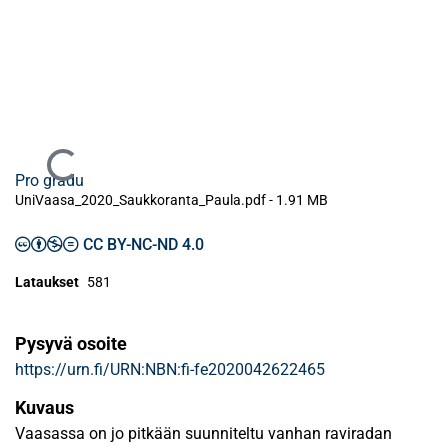
Ladataan...
Pro gradu
UniVaasa_2020_Saukkoranta_Paula.pdf -
1.91 MB
CC BY-NC-ND 4.0
Lataukset
581
Pysyvä osoite
https://urn.fi/URN:NBN:fi-fe2020042622465
Kuvaus
Vaasassa on jo pitkään suunniteltu vanhan raviradan