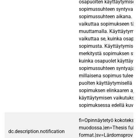
osapuolten käyttäytymisell
sopimussuhteen syntyvaih
sopimussuhteen aikana. K
vaikuttaa sopimukseen täyd
muuttamalla. Käyttäytymis
vaikuttaa se, kuinka osapuo
sopimusta. Käyttäytymisel
merkitystä sopimuksen syn
kuinka osapuolet käyttäytyv
sopimussuhteen syntyajan
millaisena sopimus tulee 
puolten käyttäytymisellä o
sopimuksen elinkaaren ajan,
käyttäytymisen vaikutukse
sopimuksessa edellä kuvatui
fi=Opinnäytetyö kokotekst
muodossa.|en=Thesis fullt
dc.description.notification
format.|sv=Lärdomsprov ti