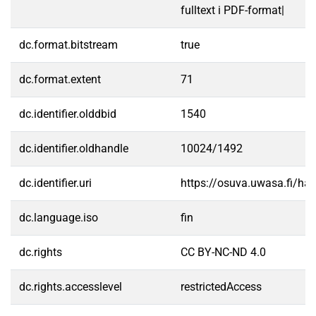
fulltext i PDF-format|
dc.format.bitstream
true
dc.format.extent
71
dc.identifier.olddbid
1540
dc.identifier.oldhandle
10024/1492
dc.identifier.uri
https://osuva.uwasa.fi/h
dc.language.iso
fin
dc.rights
CC BY-NC-ND 4.0
dc.rights.accesslevel
restrictedAccess