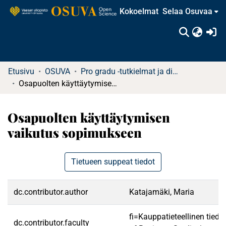
Kokoelmat
Selaa Osuvaa
(c
Etusivu
OSUVA
Pro gradu -tutkielmat ja diplomityöt (rajattu saatavuus)
Osapuolten käyttäytymisen vaikutus sopimukseen
Osapuolten käyttäytymisen
vaikutus sopimukseen
Tietueen suppeat tiedot
dc.contributor.author
Katajamäki, Maria
fi=Kauppatieteellinen tied
dc.contributor.faculty