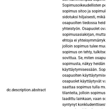
Sopimusoikeudellisten per
sopimus sitoo ja sopimukse
sidotuksi hiljaisesti, mikä e
osapuolten tiedossa heidän
yhteistyön. Osapuolet ovat 
sopimusasiakirjan, mutta si
ehtoja ei yhteisymmärryks
jolloin sopimus tulee muut
sopimus on tehty, tulkitsev
sovittua. Se, miten osapuol
sopimusta, näkyy heidän
käyttäytymisessään. Sopim
osapuolten käyttäytymisen 
osapuolet käyttäytyvät vas
saattaa sopimus tulla muu
dc.description.abstract
tilanteita, jolloin sopimusas
laadittu lainkaan, vaan s
syntynyt konkludenttisesti. 