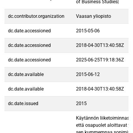
of Business Studies|
dc.contributor.organization
Vaasan yliopisto
dc.date.accessioned
2015-05-06
dc.date.accessioned
2018-04-30T13:40:58Z
dc.date.accessioned
2025-06-25T19:18:36Z
dc.date.available
2015-06-12
dc.date.available
2018-04-30T13:40:58Z
dc.date.issued
2015
Käytännön liiketoiminnassa 
että osapuolet aloittavat y
sen kummempaa sopimist