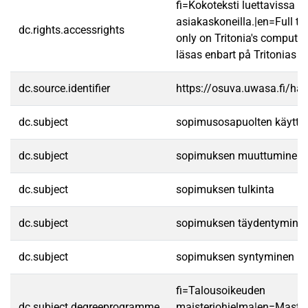
fi=Kokoteksti luettavissa va
asiakaskoneilla.|en=Full te
dc.rights.accessrights
only on Tritonia's computer
läsas enbart på Tritonias da
dc.source.identifier
https://osuva.uwasa.fi/h
dc.subject
sopimusosapuolten käyttä
dc.subject
sopimuksen muuttuminen
dc.subject
sopimuksen tulkinta
dc.subject
sopimuksen täydentymine
dc.subject
sopimuksen syntyminen
fi=Talousoikeuden
dc.subject.degreeprogramme
maisteriohjelma|en=Master