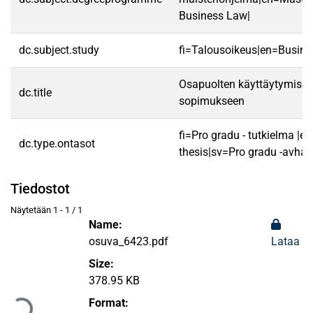
Business Law|
dc.subject.study
fi=Talousoikeus|en=Busine
Osapuolten käyttäytymisen
dc.title
sopimukseen
fi=Pro gradu - tutkielma |e
dc.type.ontasot
thesis|sv=Pro gradu -avhan
Tiedostot
Näytetään
1 - 1 / 1
Name:
osuva_6423.pdf
Lataa
Size:
Ladataan...
378.95 KB
Format: