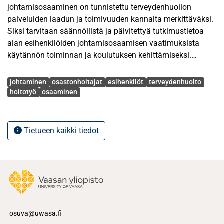
johtamisosaaminen on tunnistettu terveydenhuollon
palveluiden laadun ja toimivuuden kannalta merkittäväksi.
Siksi tarvitaan säännöllistä ja päivitettyä tutkimustietoa
alan esihenkilöiden johtamisosaamisen vaatimuksista
käytännön toiminnan ja koulutuksen kehittämiseksi.
Avainsanat
Tämän tutkielman tavoitteena oli tuottaa ajankohtaista
johtaminen
osastonhoitajat
esihenkilöt
terveydenhuolto
tietoa kunnallisen terveydenhuollon lähijohtajina toimiville
hoitotyö
osaaminen
osastonhoitajille esitetyistä johtamisosaamisen
vaatimuksista. Tutkimustehtävinä oli selvittää, mitä
terveydenhuollon hoitotyön lähijohtajien
Tietueen kaikki tiedot
johtamisosaamisen käsitteellä tarkoitetaan ja millaisia
johtamisosaamisen vaatimuksia heille esitetään
työnantajien toimesta työpaikkailmoituksissa. Tutkielman
käsitteellinen viitekehys muodostettiin hoitotyön
johtamisosaamista kuvaavista malleista. Mallien
perusteella hoitotyön johtamisosaaminen muodostuu
hoitotyön johtamisessa tarvittavista tiedoista, taidoista,
osuva@uwasa.fi
asenteista ja kyvyistä.