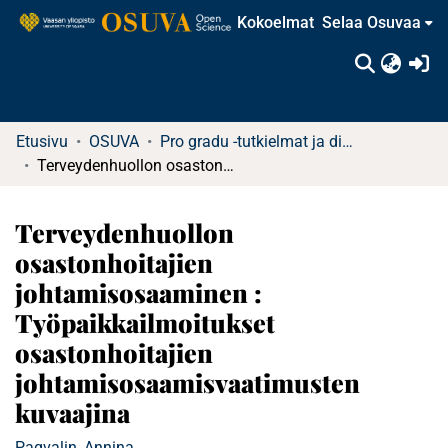
Kokoelmat
Selaa Osuvaa
(c
Etusivu
OSUVA
Pro gradu -tutkielmat ja diplomityöt
Terveydenhuollon osastonhoitajien johtamisosaaminen : Työpaikkailmoitukset osastonhoitajien johtamisosaamisvaatimusten kuvaajina
Terveydenhuollon
osastonhoitajien
johtamisosaaminen :
Työpaikkailmoitukset
osastonhoitajien
johtamisosaamisvaatimusten
kuvaajina
Paqvalin, Annina