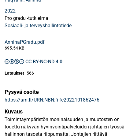
2022
Pro gradu -tutkielma
Sosiaali- ja terveyshallintotiede
AnninaPGradu.pdf
695.54 KB
CC BY-NC-ND 4.0
Lataukset
566
Pysyvä osoite
https://urn.fi/URN:NBN:fi-fe2022101862476
Kuvaus
Toimintaympäristön moninaisuuden ja muutosten on
todettu näkyvän hyvinvointipalveluiden johtajien työssä
hallinnon tasosta riippumatta. Johtajien riittävä