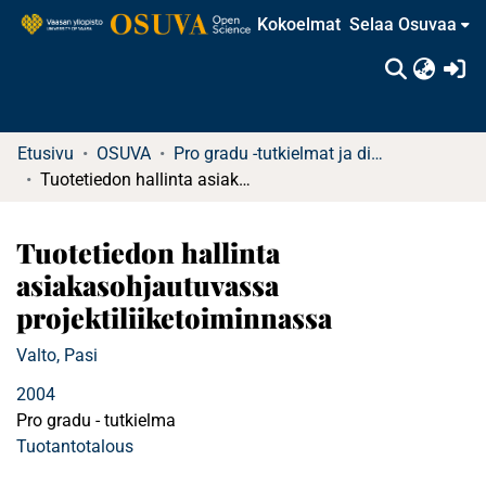
Kokoelmat
Selaa Osuvaa
(c
Etusivu
OSUVA
Pro gradu -tutkielmat ja diplomityöt
Tuotetiedon hallinta asiakasohjautuvassa projektiliiketoiminnassa
Tuotetiedon hallinta
asiakasohjautuvassa
projektiliiketoiminnassa
Valto, Pasi
2004
Pro gradu - tutkielma
Tuotantotalous