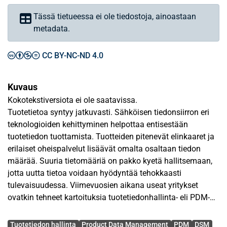
Tässä tietueessa ei ole tiedostoja, ainoastaan
metadata.
CC BY-NC-ND 4.0
Kuvaus
Kokotekstiversiota ei ole saatavissa.
Tuotetietoa syntyy jatkuvasti. Sähköisen tiedonsiirron eri
teknologioiden kehittyminen helpottaa entisestään
tuotetiedon tuottamista. Tuotteiden pitenevät elinkaaret ja
erilaiset oheispalvelut lisäävät omalta osaltaan tiedon
määrää. Suuria tietomääriä on pakko kyetä hallitsemaan,
jotta uutta tietoa voidaan hyödyntää tehokkaasti
tulevaisuudessa. Viimevuosien aikana useat yritykset
ovatkin tehneet kartoituksia tuotetiedonhallinta- eli PDM-
järjestelmän hankkimiseksi.
Avainsanat
Tuotetiedon hallinta
Product Data Management
PDM
DSM