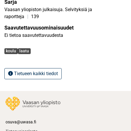
Sarja
Vaasan yliopiston julkaisuja. Selvityksiä ja
raportteja
|
139
Saavutettavuusominaisuudet
Ei tietoa saavutettavuudesta
Avainsanat
koulu
laatu
Tietueen kaikki tiedot
osuva@uwasa.fi