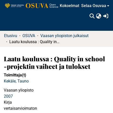
Kokoelmat
Selaa Osuvaa
(c
Etusivu
OSUVA
Vaasan yliopiston julkaisut
Laatu koulussa : Quality in school -projektin vaiheet ja tulokset
Laatu koulussa : Quality in school
-projektin vaiheet ja tulokset
Toimittaja(t)
Kekäle, Tauno
Vaasan yliopisto
2007
Kirja
vertaisarvioimaton