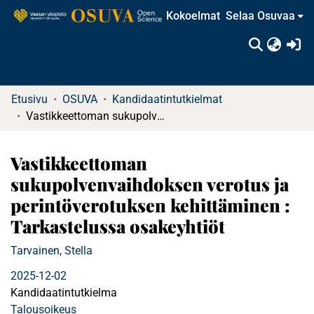
Kokoelmat
Selaa Osuvaa
(c
Etusivu
OSUVA
Kandidaatintutkielmat
Vastikkeettoman sukupolvenvaihdoksen verotus ja perintöverotuksen kehittäminen : Tarkastelussa osakeyhtiöt
Vastikkeettoman
sukupolvenvaihdoksen verotus ja
perintöverotuksen kehittäminen :
Tarkastelussa osakeyhtiöt
Tarvainen, Stella
2025-12-02
Kandidaatintutkielma
Talousoikeus