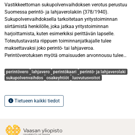
Vastikkeettoman sukupolvenvaihdoksen verotus perustuu
Suomessa perintö- ja lahjaverolakiin (378/1940).
Sukupolvenvaihdoksella tarkoitetaan yritystoiminnan
siirtämistä henkilölle, joka jatkaa yritystoiminnan
harjoittamista, kuten esimerkiksi perittävän lapselle.
Toteutustavasta riippuen toiminnanjatkajalle tulee
maksettavaksi joko perintö- tai lahjaveroa.
Perintöverotuksen myötä omaisuuden arvonnousu tulee
verotettavaksi vähintään kerran sukupolvessa. Lahjaveron
Avainsanat
tarkoituksena on puolestaan täydentää perintöverotusta.
perintövero
lahjavero
perintökaari
perintö- ja lahjaverolaki
Verovelvollinen voi kuitenkin olla PerVL 55–57 § nojalla
sukupolvenvaihdos
osakeyhtiöt
luovutusvoitot
oikeutettu maksuunpano- ja maksuaikahuojennuksiin,
joiden tarkoituksena on turvata yritystoiminnan jatkuvuutta
ja yrityksessä olevia työpaikkoja. Sukupolvenvaihdoksen
Tietueen kaikki tiedot
kokonaisverorasitukseen vaikuttaa merkittävästi se,
voidaanko sukupolvenvaihdoshuojennuksia soveltaa.
Perintöverotukseen on jo pitkään kohdistunut kriittistä
keskustelua siihen liittyvien haasteiden vuoksi. Verolajia