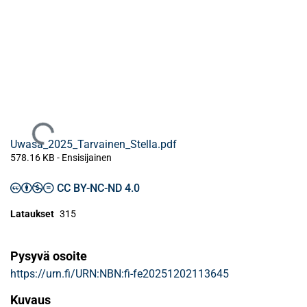
Ladataan...
Uwasa_2025_Tarvainen_Stella.pdf
578.16 KB
- Ensisijainen
CC BY-NC-ND 4.0
Lataukset
315
Pysyvä osoite
https://urn.fi/URN:NBN:fi-fe20251202113645
Kuvaus