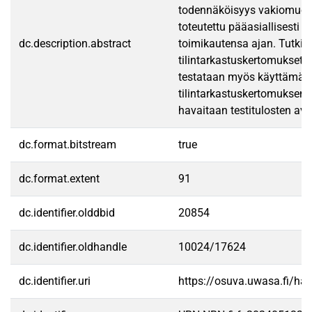
todennäköisyys vakiomuotois
toteutettu pääasiallisesti 
dc.description.abstract
toimikautensa ajan. Tutkie
tilintarkastuskertomukset 
testataan myös käyttämällä 
tilintarkastuskertomuksen j
havaitaan testitulosten av
dc.format.bitstream
true
dc.format.extent
91
dc.identifier.olddbid
20854
dc.identifier.oldhandle
10024/17624
dc.identifier.uri
https://osuva.uwasa.fi/h