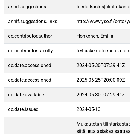
annif.suggestions
tilintarkastus|tilintarkastaj
annif.suggestions.links
http://www.yso.fi/onto/ys
dc.contributor.author
Honkonen, Emilia
dc.contributor.faculty
fi=Laskentatoimen ja raho
dc.date.accessioned
2024-05-30T07:29:41Z
dc.date.accessioned
2025-06-25T20:00:09Z
dc.date.available
2024-05-30T07:29:41Z
dc.date.issued
2024-05-13
Mukautetun tilintarkastuske
siitä, että asiakas saatta