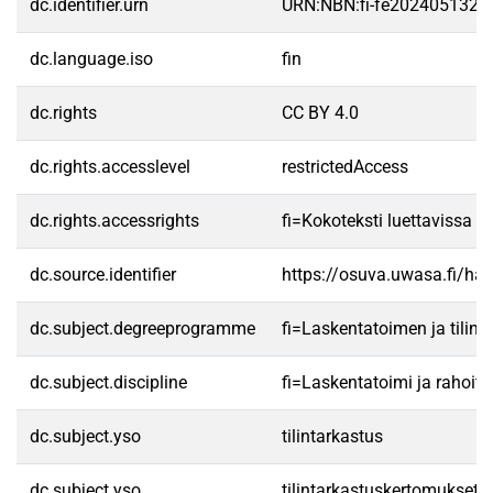
dc.identifier.urn
URN:NBN:fi-fe2024051329
dc.language.iso
fin
dc.rights
CC BY 4.0
dc.rights.accesslevel
restrictedAccess
dc.rights.accessrights
fi=Kokoteksti luettavissa va
dc.source.identifier
https://osuva.uwasa.fi/h
dc.subject.degreeprogramme
fi=Laskentatoimen ja tilin
dc.subject.discipline
fi=Laskentatoimi ja rahoit
dc.subject.yso
tilintarkastus
dc.subject.yso
tilintarkastuskertomukset