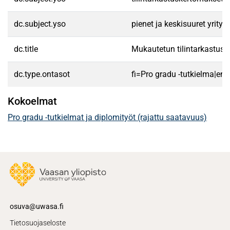
dc.subject.yso
pienet ja keskisuuret yrityk
dc.title
Mukautetun tilintarkastusk
dc.type.ontasot
fi=Pro gradu -tutkielma|en
Kokoelmat
Pro gradu -tutkielmat ja diplomityöt (rajattu saatavuus)
osuva@uwasa.fi
Tietosuojaseloste