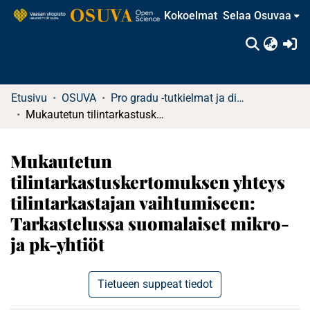
Kokoelmat
Selaa Osuvaa
(c
Etusivu
OSUVA
Pro gradu -tutkielmat ja diplomityöt (rajattu saatavuus)
Mukautetun tilintarkastuskertomuksen yhteys tilintarkastajan vaihtumiseen: Tarkastelussa suomalaiset mikro- ja pk-yhtiöt
Mukautetun
tilintarkastuskertomuksen yhteys
tilintarkastajan vaihtumiseen:
Tarkastelussa suomalaiset mikro-
ja pk-yhtiöt
Tietueen suppeat tiedot