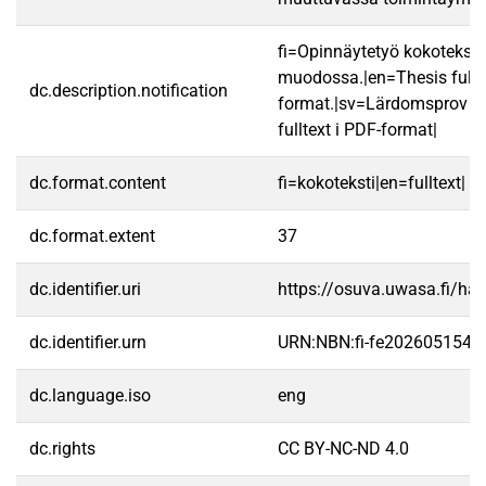
fi=Opinnäytetyö kokotekst
muodossa.|en=Thesis fullt
dc.description.notification
format.|sv=Lärdomsprov ti
fulltext i PDF-format|
dc.format.content
fi=kokoteksti|en=fulltext|
dc.format.extent
37
dc.identifier.uri
https://osuva.uwasa.fi/h
dc.identifier.urn
URN:NBN:fi-fe2026051545
dc.language.iso
eng
dc.rights
CC BY-NC-ND 4.0