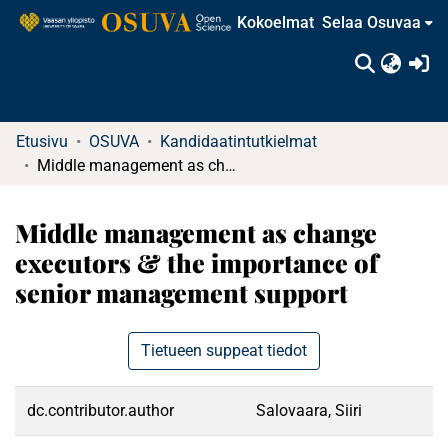
Kokoelmat
Selaa Osuvaa
(c
Etusivu
OSUVA
Kandidaatintutkielmat
Middle management as change executors & the importance of senior management support
Middle management as change
executors & the importance of
senior management support
Tietueen suppeat tiedot
dc.contributor.author
Salovaara, Siiri