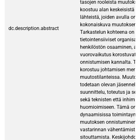
tasojen rooleista muutokse
koostuu alan keskeisistä tie
lähteistä, joiden avulla on
kokonaiskuva muutoksen t
dc.description.abstract
Tarkastelun kohteena on eri
tietointensiiviset organisaat
henkilöstön osaaminen, asi
vuorovaikutus korostuvat
onnistumisen kannalta. Tu
korostuu johtamisen merki
muutostilanteissa. Muuto
todetaan olevan jäsennelty 
suunnittelu, toteutus ja se
sekä teknisten että inhimill
huomioimiseen. Tämä on er
dynaamisissa toimintaympä
muutoksen onnistuminen ed
vastarinnan vähentämistä j
sitouttamista. Keskijohdon