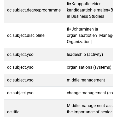
fi=Kauppatieteiden
dc.subject.degreeprogramme
kandidaattiohjelma|en=Ba
in Business Studies|
fi=Johtaminen ja
dc.subject.discipline
organisaatiot|en=Manage
Organization|
dc.subject.yso
leadership (activity)
dc.subject.yso
organisations (systems)
dc.subject.yso
middle management
dc.subject.yso
change management (contr
Middle management as cha
dc.title
the importance of senior