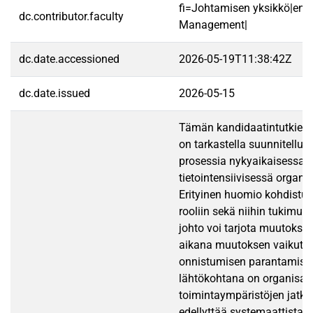
fi=Johtamisen yksikkö|en=
dc.contributor.faculty
Management|
dc.date.accessioned
2026-05-19T11:38:42Z
dc.date.issued
2026-05-15
Tämän kandidaatintutkielm
on tarkastella suunnitellu
prosessia nykyaikaisessa
tietointensiivisessä organi
Erityinen huomio kohdistu
rooliin sekä niihin tukimuoto
johto voi tarjota muutokse
aikana muutoksen vaikutta
onnistumisen parantamisek
lähtökohtana on organisaa
toimintaympäristöjen jatku
edellyttää systemaattista