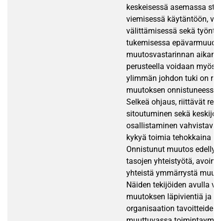
keskeisessä asemassa stra
viemisessä käytäntöön, vie
välittämisessä sekä työnte
tukemisessa epävarmuuden
muutosvastarinnan aikana
perusteella voidaan myös t
ylimmän johdon tuki on ra
muutoksen onnistuneessa 
Selkeä ohjaus, riittävät res
sitoutuminen sekä keskijoh
osallistaminen vahvistavat
kykyä toimia tehokkaina m
Onnistunut muutos edellytt
tasojen yhteistyötä, avointa
yhteistä ymmärrystä muutok
Näiden tekijöiden avulla v
muutoksen läpivientiä ja v
organisaation tavoitteiden
muuttuvassa toimintaympä