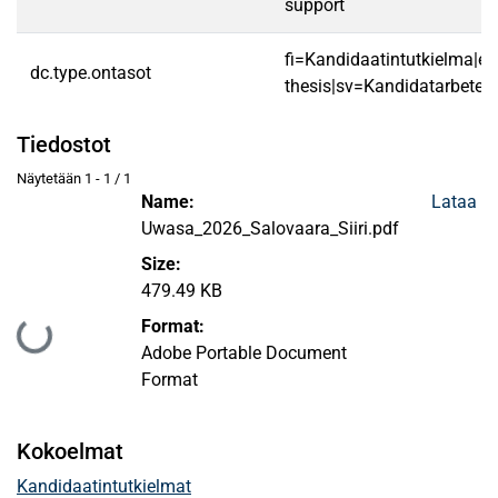
support
fi=Kandidaatintutkielma|en
dc.type.ontasot
thesis|sv=Kandidatarbete|
Tiedostot
Näytetään
1 - 1 / 1
Name:
Lataa
Uwasa_2026_Salovaara_Siiri.pdf
Size:
479.49 KB
Format:
Ladataan...
Adobe Portable Document
Format
Kokoelmat
Kandidaatintutkielmat