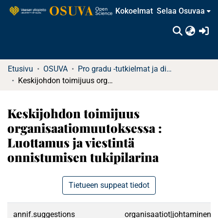
Kokoelmat
Selaa Osuvaa
(c
Etusivu
OSUVA
Pro gradu -tutkielmat ja diplomityöt
Keskijohdon toimijuus organisaatiomuutoksessa : Luottamus ja viestintä onnistumisen tukipilarina
Keskijohdon toimijuus
organisaatiomuutoksessa :
Luottamus ja viestintä
onnistumisen tukipilarina
Tietueen suppeat tiedot
annif.suggestions
organisaatiot|johtaminen|e