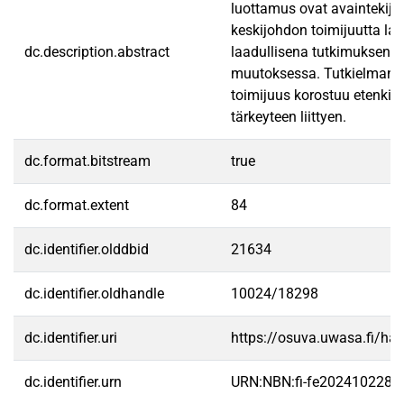
luottamus ovat avaintekijö
keskijohdon toimijuutta la
dc.description.abstract
laadullisena tutkimuksena,
muutoksessa. Tutkielman ai
toimijuus korostuu etenkin
tärkeyteen liittyen.
dc.format.bitstream
true
dc.format.extent
84
dc.identifier.olddbid
21634
dc.identifier.oldhandle
10024/18298
dc.identifier.uri
https://osuva.uwasa.fi/h
dc.identifier.urn
URN:NBN:fi-fe2024102286