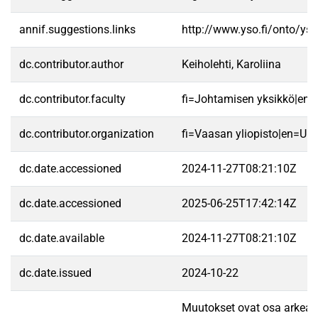
annif.suggestions.links
http://www.yso.fi/onto/ys
dc.contributor.author
Keiholehti, Karoliina
dc.contributor.faculty
fi=Johtamisen yksikkö|en
dc.contributor.organization
fi=Vaasan yliopisto|en=Uni
dc.date.accessioned
2024-11-27T08:21:10Z
dc.date.accessioned
2025-06-25T17:42:14Z
dc.date.available
2024-11-27T08:21:10Z
dc.date.issued
2024-10-22
Muutokset ovat osa arkea ka