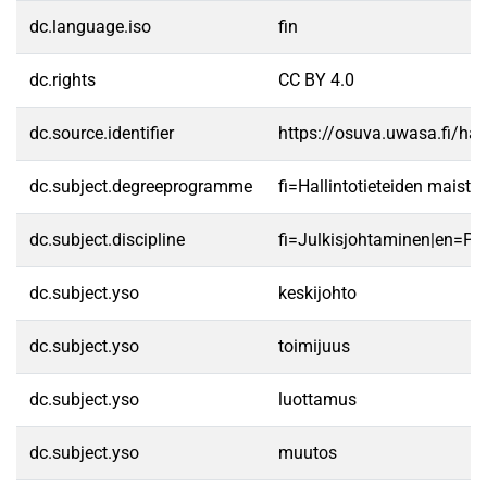
dc.language.iso
fin
dc.rights
CC BY 4.0
dc.source.identifier
https://osuva.uwasa.fi/h
dc.subject.degreeprogramme
fi=Hallintotieteiden maist
dc.subject.discipline
fi=Julkisjohtaminen|en=P
dc.subject.yso
keskijohto
dc.subject.yso
toimijuus
dc.subject.yso
luottamus
dc.subject.yso
muutos