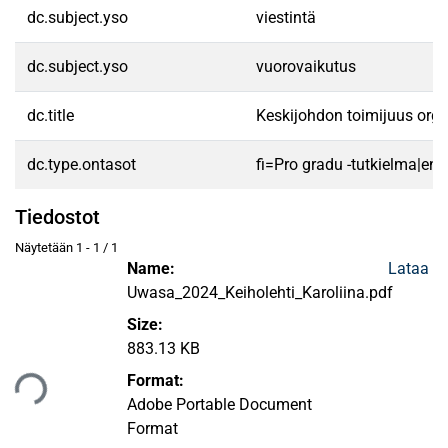
dc.subject.yso
viestintä
dc.subject.yso
vuorovaikutus
dc.title
Keskijohdon toimijuus orga
dc.type.ontasot
fi=Pro gradu -tutkielma|en
Tiedostot
Näytetään
1 - 1 / 1
Name:
Lataa
Uwasa_2024_Keiholehti_Karoliina.pdf
Size:
883.13 KB
taan...
Format:
Adobe Portable Document
Format