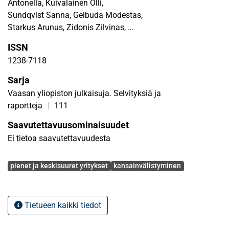
Antonella, Kuivalainen Olli,
Sundqvist Sanna, Gelbuda Modestas,
Starkus Arunus, Zidonis Zilvinas,
Tamasevicius Virginijus, Witkowska Janina, Wysokińska
ISSN
Zofia, Vissak Tiia
1238-7118
Sarja
Vaasan yliopiston julkaisuja. Selvityksiä ja
raportteja
|
111
Saavutettavuusominaisuudet
Ei tietoa saavutettavuudesta
Avainsanat
pienet ja keskisuuret yritykset
kansainvälistyminen
Tietueen kaikki tiedot