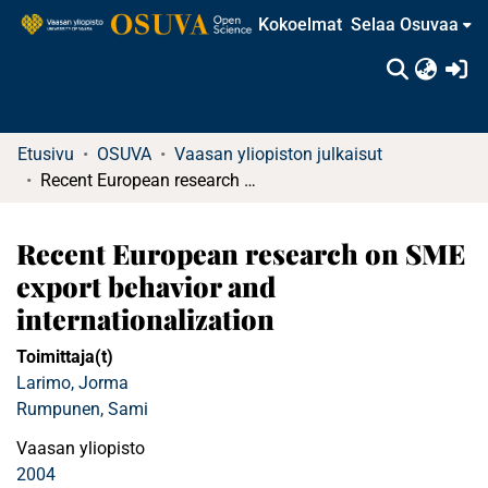
Kokoelmat
Selaa Osuvaa
(c
Etusivu
OSUVA
Vaasan yliopiston julkaisut
Recent European research on SME export behavior and internationalization
Recent European research on SME
export behavior and
internationalization
Toimittaja(t)
Larimo, Jorma
Rumpunen, Sami
Vaasan yliopisto
2004