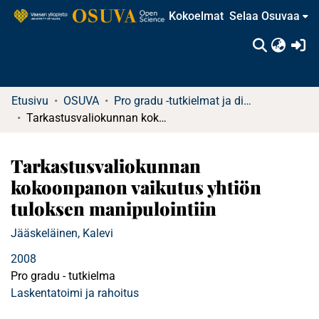
Kokoelmat
Selaa Osuvaa
(c
Etusivu
OSUVA
Pro gradu -tutkielmat ja diplomityöt (rajattu saatavuus)
Tarkastusvaliokunnan kokoonpanon vaikutus yhtiön tuloksen manipulointiin
Tarkastusvaliokunnan
kokoonpanon vaikutus yhtiön
tuloksen manipulointiin
Jääskeläinen, Kalevi
2008
Pro gradu - tutkielma
Laskentatoimi ja rahoitus