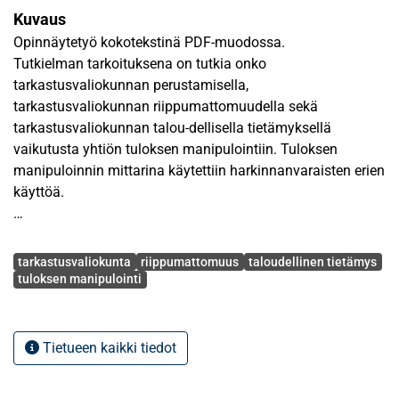
Kuvaus
Opinnäytetyö kokotekstinä PDF-muodossa.
Tutkielman tarkoituksena on tutkia onko
tarkastusvaliokunnan perustamisella,
tarkastusvaliokunnan riippumattomuudella sekä
tarkastusvaliokunnan talou-dellisella tietämyksellä
vaikutusta yhtiön tuloksen manipulointiin. Tuloksen
manipuloinnin mittarina käytettiin harkinnanvaraisten erien
käyttöä.
Tutkielman aineisto koostui kotimaisista pörssiyhtiöistä
Avainsanat
tilinpäätöksistä vuosil-ta 2005-2006. Aineisto tutkielmaan
tarkastusvaliokunta
riippumattomuus
taloudellinen tietämys
hankittiin yritysten kotisivuilta löytyvistä
tuloksen manipulointi
vuosikertomuksista sekä tilinpäätöksen Voitto+ -
tietokannasta. Aineistossa oli yhteensä 44 yritystä, joista
tutkimusaineistoksi saatiin yhteensä 84 tilinpäätöstä.
Tietueen kaikki tiedot
Tutkimusmenetelminä käytettiin Mann-Whitney U-testiä
sekä lineaarista reg-ressiomallia.