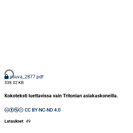
aan...
osuva_2877.pdf
338.02 KB
Kokoteksti luettavissa vain Tritonian asiakaskoneilla.
CC BY-NC-ND 4.0
Lataukset
49