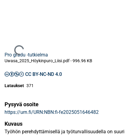
Ladataan...
Pro gradu -tutkielma
Uwasa_2025_Höykinpuro_Liisi.pdf -
996.96 KB
CC BY-NC-ND 4.0
Lataukset
371
Pysyvä osoite
https://urn.fi/URN:NBN:fi-fe2025051646482
Kuvaus
Työhön perehdyttämisellä ja työturvallisuudella on suuri