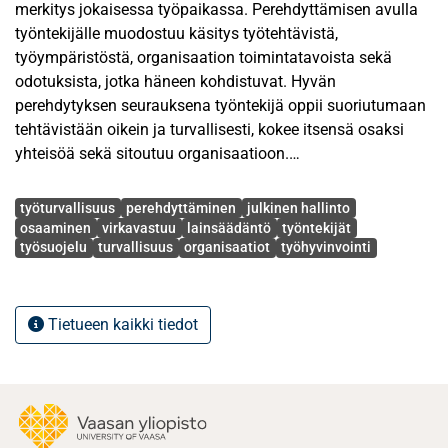
merkitys jokaisessa työpaikassa. Perehdyttämisen avulla
työntekijälle muodostuu käsitys työtehtävistä,
työympäristöstä, organisaation toimintatavoista sekä
odotuksista, jotka häneen kohdistuvat. Hyvän
perehdytyksen seurauksena työntekijä oppii suoriutumaan
tehtävistään oikein ja turvallisesti, kokee itsensä osaksi
yhteisöä sekä sitoutuu organisaatioon.
Avainsanat
Työturvallisuuteen liittyvän osaamisen avulla voidaan
työturvallisuus
perehdyttäminen
julkinen hallinto
välttää riskien toteutumista työssä. Tutkimuksessa
osaaminen
virkavastuu
lainsäädäntö
työntekijät
työsuojelu
turvallisuus
organisaatiot
työhyvinvointi
keskitytään perehdyttämiseen, työturvallisuuteen ja
osaamiseen julkishallinnossa. Oikeusdogmaattisessa, eli
lainopillisessa tutkimuksessa selvitetään millaista
lainsäädäntöä perehdytykseen ja työturvallisuuteen liittyy,
Tietueen kaikki tiedot
millaista osaamista julkishallinnon työntekijällä tulisi olla
ja miten lainsäädännön tunteminen ja osaaminen voivat
vaikuttaa virkavastuun toteutumiseen julkishallinnossa.
Tutkimuksessa käytetään lainopin lisäksi yhteyshakuista
lähestymistapaa, eli oikeuden- ja tieteenalat ylittävää