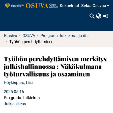
Kokoelmat
Selaa Osuvaa
(c
Etusivu
OSUVA
Pro gradu -tutkielmat ja diplomityöt
Työhön perehdyttämisen merkitys julkishallinnossa : Näkökulmana työturvallisuus ja osaaminen
Työhön perehdyttämisen merkitys
julkishallinnossa : Näkökulmana
työturvallisuus ja osaaminen
Höykinpuro, Liisi
2025-05-16
Pro gradu -tutkielma
Julkisoikeus