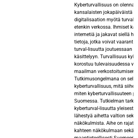
Kyberturvallisuus on olennai
kansalaisten jokapäiväistä e
digitalisaation myötä turvall
etenkin verkossa. Ihmiset käy
internetiä ja jakavat siellä he
tietoja, jotka voivat vaaranta
turval-lisuutta joutuessaan v
käsittelyyn. Turvallisuus ky
korostuu tulevaisuudessa v
maailman verkostoitumisen 
Tutkimusongelmana on selvit
kyberturvallisuus, mitä siihen
miten kyberturvallisuuteen p
Suomessa. Tutkielman tarkoit
kyberturval-lisuutta yleisest
lähestyä aihetta valtion sekä
näkökulmista. Aihe on rajattu
kahteen näkökulmaan sekä
maantieteellisesti Suomeen. 