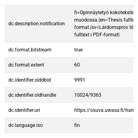
fi=Opinnäytetyö kokotekstin
muodossa.|en=Thesis fulltex
dc.description.notification
format.|sv=Lärdomsprov till
fulltext i PDF-format|
dc.format.bitstream
true
dc.format.extent
60
dc.identifier.olddbid
9991
dc.identifier.oldhandle
10024/9363
dc.identifier.uri
https://osuva.uwasa.fi/han
dc.language.iso
fin