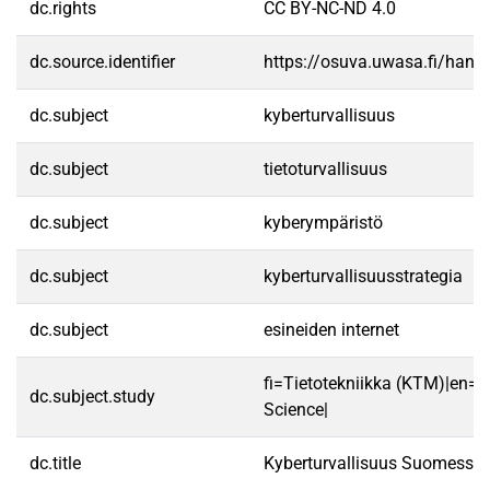
dc.rights
CC BY-NC-ND 4.0
dc.source.identifier
https://osuva.uwasa.fi/han
dc.subject
kyberturvallisuus
dc.subject
tietoturvallisuus
dc.subject
kyberympäristö
dc.subject
kyberturvallisuusstrategia
dc.subject
esineiden internet
fi=Tietotekniikka (KTM)|en=
dc.subject.study
Science|
dc.title
Kyberturvallisuus Suomessa