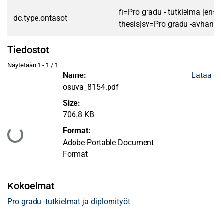
fi=Pro gradu - tutkielma |en=
dc.type.ontasot
thesis|sv=Pro gradu -avhandl
Tiedostot
Näytetään
1 - 1 / 1
Name:
Lataa
osuva_8154.pdf
Size:
706.8 KB
Format:
Ladataan...
Adobe Portable Document
Format
Kokoelmat
Pro gradu -tutkielmat ja diplomityöt