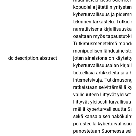
kopuolelle jätettiin yritysten
kyberturvallisuus ja pidemmäl
tekninen tarkastelu. Tutkielma
narratiivisena kirjallisuuska
osaltaan myös tapaustut-ki
Tutkimusmenetelmä mahdolli
monipuolisen lähdeaineiston
dc.description.abstract
joten aineistona on käytetty
kyberturvallisuusalan kirjallis
tieteellisiä artikkeleita ja aihe
internetsivuja. Tutkimusong
ratkaistaan selvittämällä kybe
vallisuuteen liittyvät yleiset a
liittyvät yleisesti turvallisuute
mällä kyberturvallisuutta Su
sekä kansalaisen näkökulmis
perusteella kyberturvallisuut
panostetaan Suomessa sekä v