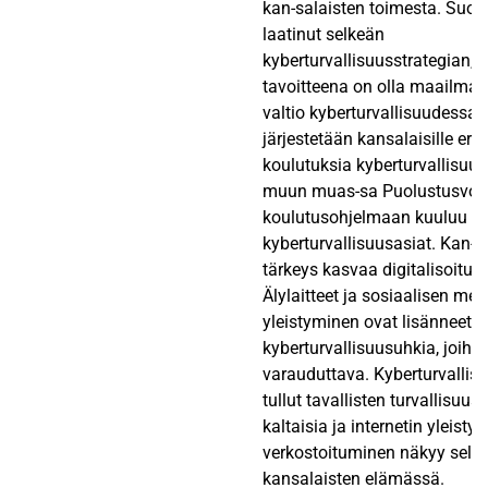
kan-salaisten toimesta. Suom
laatinut selkeän
kyberturvallisuusstrategian,
tavoitteena on olla maailma
valtio kyberturvallisuudessa
järjestetään kansalaisille eril
koulutuksia kyberturvallisuute
muun muas-sa Puolustusvoi
koulutusohjelmaan kuuluu p
kyberturvallisuusasiat. Kan-sa
tärkeys kasvaa digitalisoitu
Älylaitteet ja sosiaalisen med
yleistyminen ovat lisänneet 
kyberturvallisuusuhkia, joihin
varauduttava. Kyberturvallis
tullut tavallisten turvallisuus
kaltaisia ja internetin yleist
verkostoituminen näkyy selke
kansalaisten elämässä.