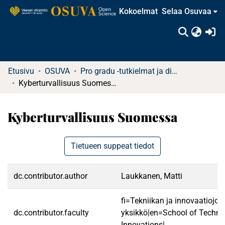
Kokoelmat
Selaa Osuvaa
(c
Etusivu
OSUVA
Pro gradu -tutkielmat ja diplomityöt
Kyberturvallisuus Suomessa
Kyberturvallisuus Suomessa
Tietueen suppeat tiedot
dc.contributor.author
Laukkanen, Matti
fi=Tekniikan ja innovaatiojo
dc.contributor.faculty
yksikkö|en=School of Techno
Innovations|