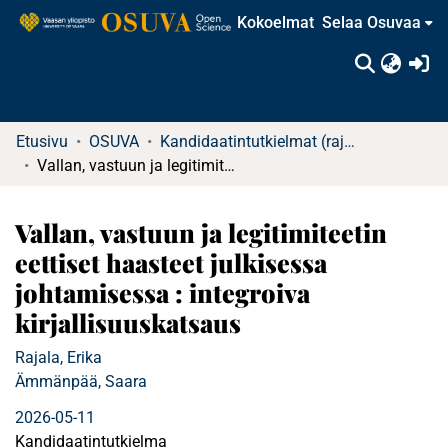
Kokoelmat
Selaa Osuvaa
(c
Etusivu
OSUVA
Kandidaatintutkielmat (rajattu saatavuus)
Vallan, vastuun ja legitimiteetin eettiset haasteet julkisessa johtamisessa : integroiva kirjallisuuskatsaus
Vallan, vastuun ja legitimiteetin
eettiset haasteet julkisessa
johtamisessa : integroiva
kirjallisuuskatsaus
Rajala, Erika
Ämmänpää, Saara
2026-05-11
Kandidaatintutkielma