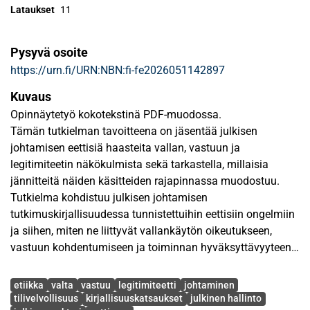
Lataukset
11
Pysyvä osoite
https://urn.fi/URN:NBN:fi-fe2026051142897
Kuvaus
Opinnäytetyö kokotekstinä PDF-muodossa.
Tämän tutkielman tavoitteena on jäsentää julkisen
johtamisen eettisiä haasteita vallan, vastuun ja
legitimiteetin näkökulmista sekä tarkastella, millaisia
jännitteitä näiden käsitteiden rajapinnassa muodostuu.
Tutkielma kohdistuu julkisen johtamisen
tutkimuskirjallisuudessa tunnistettuihin eettisiin ongelmiin
ja siihen, miten ne liittyvät vallankäytön oikeutukseen,
vastuun kohdentumiseen ja toiminnan hyväksyttävyyteen.
Avainsanat
Tutkielma toteutettiin integroivana kirjallisuuskatsauksena.
etiikka
valta
vastuu
legitimiteetti
johtaminen
Aineisto koostui 2000-luvun suomalaisesta ja
tilivelvollisuus
kirjallisuuskatsaukset
julkinen hallinto