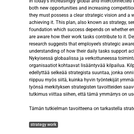
In today’s increasingly global and interconnected 
both new opportunities and increasing competitio
they must possess a clear strategic vision and a w
achieving it. This plan, also known as strategy, ser
foundation which success depends on whether em
are aware how their work tasks contribute to it. De
research suggests that employee’s strategic awar
understanding of how their daily tasks support ach
remain limited. This study examines the general l
Nykyisessä globaalissa ja verkottuneessa toimin
among employees in Finland and investigates the f
organisaatiot kohtaavat lisääntyvää kilpailua. Ki
such as tenure, age, and gender. As prior research
edellyttää selkeää strategista suuntaa, jonka onn
the literature regarding the limited attention given
riippuu myös siitä, kuinka hyvin työntekijät ymmä
study addresses that gap by examining how strat
työnsä merkityksen strategisten tavoitteiden saa
across organization’s hierarchical levels. In additi
tutkimus viittaa siihen, että tämä ymmärrys on usei
well employees understand the connection betwee
the organization’s strategic goals, and whether th
Tämän tutkielman tavoitteena on tarkastella strat
motivation, job satisfaction, and engagement rath
tasoa Suomessa työskentelevien työntekijöiden k
Avainsanat
awareness alone. Based on existing literature this
siihen vaikuttavia tekijöitä. Lisäksi tutkielmassa 
strategy work
hypotheses: Employees’ overall strategic awarenes
työntekijät ymmärtävät omien työtehtäviensä ja o