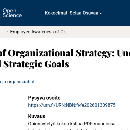
Kokoelmat
Selaa Osuvaa
tkielmat ja diplomityöt
Employee Awareness of Organizational Strategy: Understanding the Link Between Job Roles and Strategic Goals
 Organizational Strategy: Un
 Strategic Goals
 ja organisaatiot
Pysyvä osoite
https://urn.fi/URN:NBN:fi-fe202601309875
Kuvaus
Opinnäytetyö kokotekstinä PDF-muodossa.