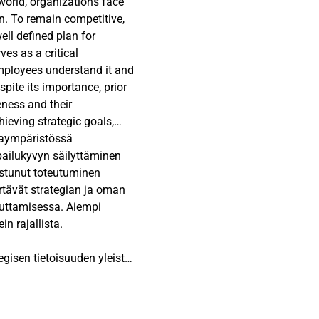
world, organizations face
n. To remain competitive,
ell defined plan for
ves as a critical
ployees understand it and
spite its importance, prior
eness and their
ieving strategic goals,
evel of strategic awareness
taympäristössä
actors that influence it,
lpailukyvyn säilyttäminen
 has highlighted a gap in
istunut toteutuminen
 to frontline employees, this
rtävät strategian ja oman
egic awareness varies
vuttamisessa. Aiempi
on, this thesis explores how
n rajallista.
n their own job tasks and
is connection predicts
egisen tietoisuuden yleistä
er than general strategic
eskuudessa sekä selvittää
 this study poses three
tutkitaan, kuinka hyvin
s remains relatively low;
rganisaation strategisten