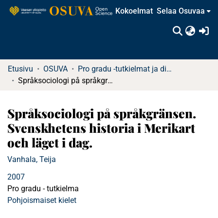
Kokoelmat
Selaa Osuvaa
(c
Etusivu
OSUVA
Pro gradu -tutkielmat ja diplomityöt
Språksociologi på språkgränsen. Svenskhetens historia i Merikart och läget i dag.
Språksociologi på språkgränsen.
Svenskhetens historia i Merikart
och läget i dag.
Vanhala, Teija
2007
Pro gradu - tutkielma
Pohjoismaiset kielet