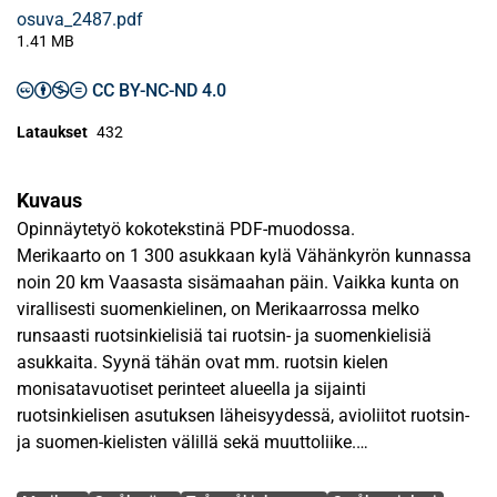
osuva_2487.pdf
1.41 MB
CC BY-NC-ND 4.0
Lataukset
432
Kuvaus
Opinnäytetyö kokotekstinä PDF-muodossa.
Merikaarto on 1 300 asukkaan kylä Vähänkyrön kunnassa
noin 20 km Vaasasta sisämaahan päin. Vaikka kunta on
virallisesti suomenkielinen, on Merikaarrossa melko
runsaasti ruotsinkielisiä tai ruotsin- ja suomenkielisiä
asukkaita. Syynä tähän ovat mm. ruotsin kielen
monisatavuotiset perinteet alueella ja sijainti
ruotsinkielisen asutuksen läheisyydessä, avioliitot ruotsin-
ja suomen-kielisten välillä sekä muuttoliike.
Avainsanat
Tutkielmani tarkoituksena on kartoittaa ruotsin kielen