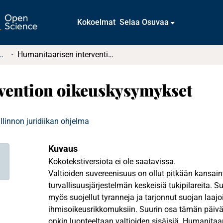
Kokoelmat
Selaa Osuvaa
tkielmat ja diplomityöt
Humanitaarisen intervention oikeuskysymykset
vention oikeuskysymykset
allinnon juridiikan ohjelma
Kuvaus
Kokotekstiversiota ei ole saatavissa.
Valtioiden suvereenisuus on ollut pitkään kansain
turvallisuusjärjestelmän keskeisiä tukipilareita. Su
myös suojellut tyranneja ja tarjonnut suojan laajo
ihmisoikeusrikkomuksiin. Suurin osa tämän päivän 
onkin luonteeltaan valtioiden sisäisiä. Humanitaari