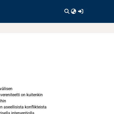
(current)
välisen
vereniteetti on kuitenkin
ihin
aseellisista konflikteista
sella interventiolla