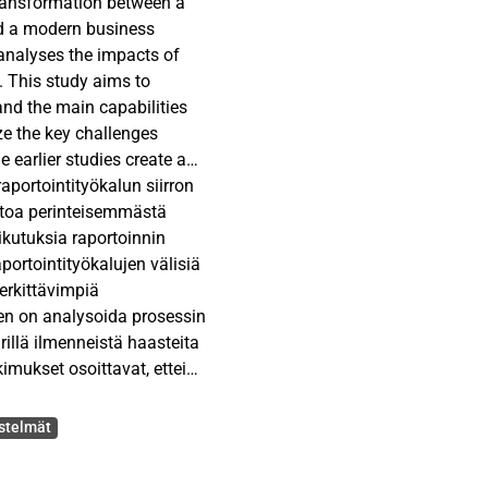
 transformation between a
nd a modern business
y analyses the impacts of
. This study aims to
and the main capabilities
yze the key challenges
e earlier studies create a
igence tool migrations.
portointityökalun siirron
ormance of datasets and
rtoa perinteisemmästä
ikutuksia raportoinnin
portointityökalujen välisiä
portant to organizations,
erkittävimpiä
 different business
en on analysoida prosessin
increasing. This study aims
illä ilmenneistä haasteita
onal business intelligence
ion, this study aims to
itu tai analysoitu
SAP BO and PowerBi, and
nka raporttien ja
estelmät
d PowerBi. The SAP BO runs
eutustavan kanssa.
i is built in