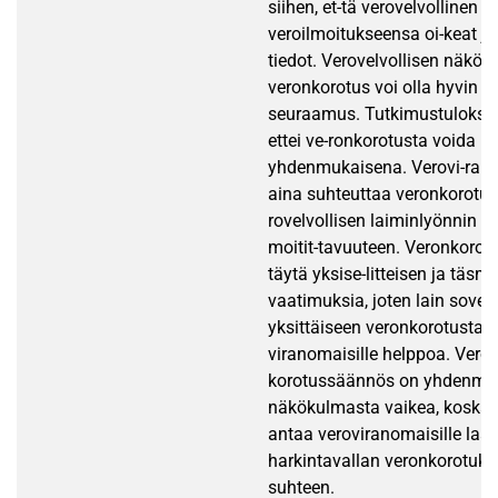
siihen, et-tä verovelvollinen 
veroilmoitukseensa oi-keat ja 
tiedot. Verovelvollisen näkö-
veronkorotus voi olla hyvin a
seuraamus. Tutkimustuloksist
ettei ve-ronkorotusta voida pi
yhdenmukaisena. Verovi-rano
aina suhteuttaa veronkorotus
rovelvollisen laiminlyönnin ta
moitit-tavuuteen. Veronkorot
täytä yksise-litteisen ja täsmä
vaatimuksia, joten lain sove
yksittäiseen veronkorotusta-
viranomaisille helppoa. Veron
korotussäännös on yhdenmu
näkökulmasta vaikea, koska
antaa veroviranomaisille laa
harkintavallan veronkorotuk
suhteen.