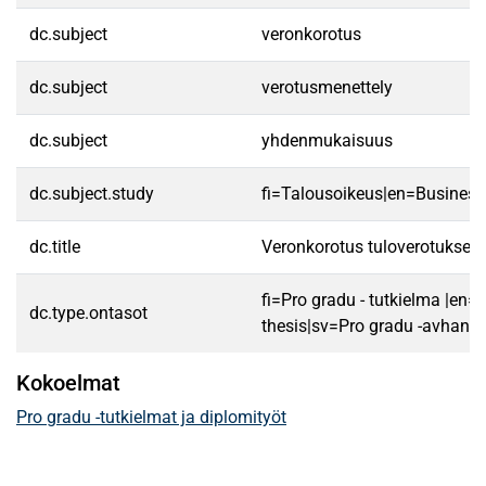
dc.subject
veronkorotus
dc.subject
verotusmenettely
dc.subject
yhdenmukaisuus
dc.subject.study
fi=Talousoikeus|en=Business
dc.title
Veronkorotus tuloverotukses
fi=Pro gradu - tutkielma |en=
dc.type.ontasot
thesis|sv=Pro gradu -avhandl
Kokoelmat
Pro gradu -tutkielmat ja diplomityöt