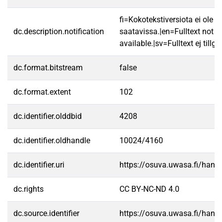
fi=Kokotekstiversiota ei ole
dc.description.notification
saatavissa.|en=Fulltext not
available.|sv=Fulltext ej tillgä
dc.format.bitstream
false
dc.format.extent
102
dc.identifier.olddbid
4208
dc.identifier.oldhandle
10024/4160
dc.identifier.uri
https://osuva.uwasa.fi/han
dc.rights
CC BY-NC-ND 4.0
dc.source.identifier
https://osuva.uwasa.fi/han