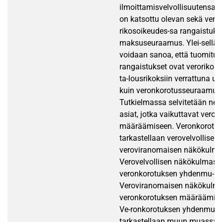
ilmoittamisvelvollisuutensa.
on katsottu olevan sekä vero-
rikosoikeudes-sa rangaistuks
maksuseuraamus. Ylei-sellä t
voidaan sanoa, että tuomitut
rangaistukset ovat verorikoks
ta-lousrikoksiin verrattuna u
kuin veronkorotusseuraamuks
Tutkielmassa selvitetään ne
asiat, jotka vaikuttavat vero
määräämiseen. Veronkorotus
tarkastellaan verovelvollisen 
veroviranomaisen näkökulma
Verovelvollisen näkökulmasta
veronkorotuksen yhdenmu-ka
Veroviranomaisen näkökulmas
veronkorotuksen määräämise
Ve-ronkorotuksen yhdenmuka
tarkastellaan muun muassa