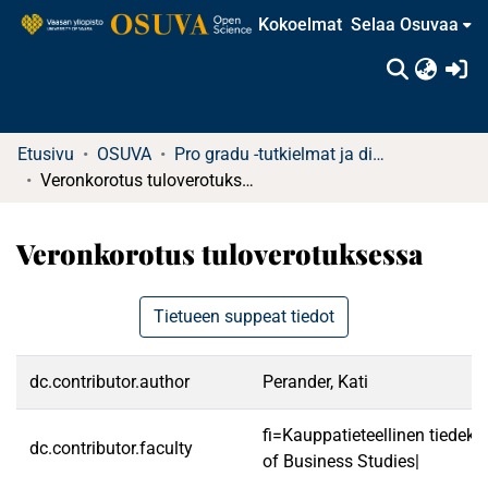
Kokoelmat
Selaa Osuvaa
(c
Etusivu
OSUVA
Pro gradu -tutkielmat ja diplomityöt
Veronkorotus tuloverotuksessa
Veronkorotus tuloverotuksessa
Tietueen suppeat tiedot
dc.contributor.author
Perander, Kati
fi=Kauppatieteellinen tiedek
dc.contributor.faculty
of Business Studies|