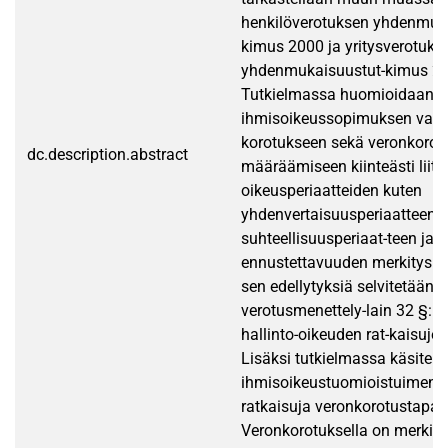
henkilöverotuksen yhdenmuka
kimus 2000 ja yritysverotuks
yhdenmukaisuustut-kimus 20
Tutkielmassa huomioidaan 
ihmisoikeussopimuksen vaiku
korotukseen sekä veronkorot
dc.description.abstract
määräämiseen kiinteästi liitt
oikeusperiaatteiden kuten
yhdenvertaisuusperiaatteen,
suhteellisuusperiaat-teen ja
ennustettavuuden merkitys. 
sen edellytyksiä selvitetään
verotusmenettely-lain 32 §:n
hallinto-oikeuden rat-kaisujen
Lisäksi tutkielmassa käsitel
ihmisoikeustuomioistuimen 
ratkaisuja veronkorotustapau
Veronkorotuksella on merkittä