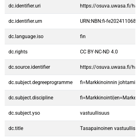
dc.identifier.uri
https://osuva.uwasa.fi/h
dc.identifier.urn
URN:NBN:fi-fe2024110689
dc.language.iso
fin
dc.rights
CC BY-NC-ND 4.0
dc.source.identifier
https://osuva.uwasa.fi/h
dc.subject.degreeprogramme
fi=Markkinoinnin johtamis
dc.subject.discipline
fi=Markkinointi|en=Marketi
dc.subject.yso
vastuullisuus
dc.title
Tasapainoinen vastuullisuu