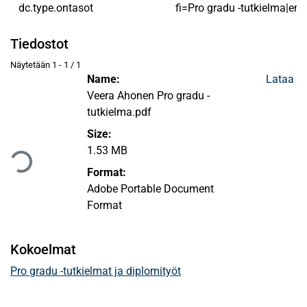
dc.type.ontasot
fi=Pro gradu -tutkielma|en
Tiedostot
Näytetään
1 - 1 / 1
Name:
Lataa
Veera Ahonen Pro gradu -
tutkielma.pdf
dataan...
Size:
1.53 MB
Format:
Adobe Portable Document
Format
Kokoelmat
Pro gradu -tutkielmat ja diplomityöt