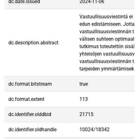
dc.date.issued
2024-11-06
Vastuullisuusviestintä ei o
edun edistämiseen. Jotta yh
vastuullisuusviestinnän tap
välisen suhteen optimaalis
dc.description.abstract
tutkimus toteutettiin sisäl
yhteisöjen vastuullisuusvie
vastuullisuusviestinnän tas
tarpeiden ymmärtämiseksi. T
dc.format.bitstream
true
dc.format.extent
113
dc.identifier.olddbid
21715
dc.identifier.oldhandle
10024/18342