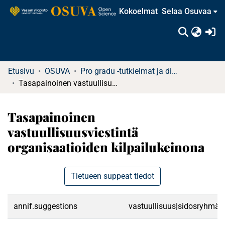
Kokoelmat
Selaa Osuvaa
(c
Etusivu
OSUVA
Pro gradu -tutkielmat ja diplomityöt
Tasapainoinen vastuullisuusviestintä organisaatioiden kilpailukeinona
Tasapainoinen
vastuullisuusviestintä
organisaatioiden kilpailukeinona
Tietueen suppeat tiedot
annif.suggestions
vastuullisuus|sidosryhmät|v