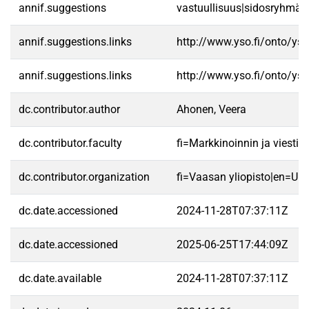
annif.suggestions
vastuullisuus|sidosryhmät|v
annif.suggestions.links
http://www.yso.fi/onto/ys
annif.suggestions.links
http://www.yso.fi/onto/ys
dc.contributor.author
Ahonen, Veera
dc.contributor.faculty
fi=Markkinoinnin ja viest
dc.contributor.organization
fi=Vaasan yliopisto|en=Uni
dc.date.accessioned
2024-11-28T07:37:11Z
dc.date.accessioned
2025-06-25T17:44:09Z
dc.date.available
2024-11-28T07:37:11Z