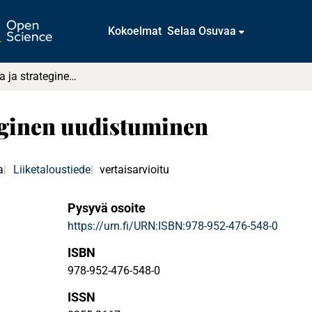
Kokoelmat
Selaa Osuvaa
Yrityskauppa ja strateginen uudistuminen
eginen uudistuminen
a
Liiketaloustiede
vertaisarvioitu
Pysyvä osoite
https://urn.fi/URN:ISBN:978-952-476-548-0
ISBN
978-952-476-548-0
ISSN