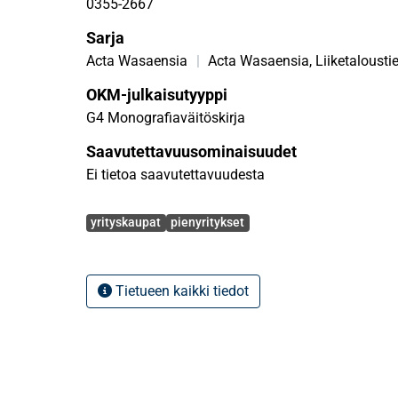
0355-2667
Sarja
Acta Wasaensia
|
Acta Wasaensia, Liiketalousti
OKM-julkaisutyyppi
G4 Monografiaväitöskirja
Saavutettavuusominaisuudet
Ei tietoa saavutettavuudesta
Avainsanat
yrityskaupat
pienyritykset
Tietueen kaikki tiedot