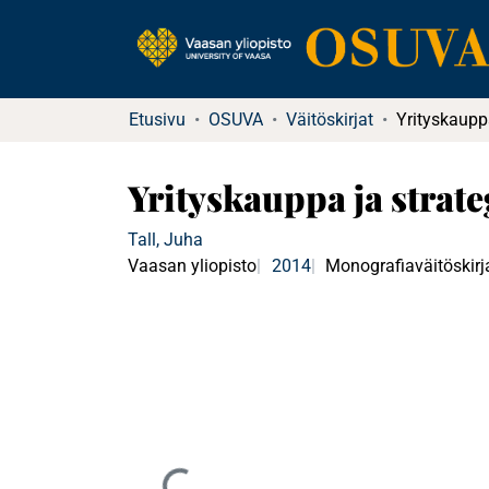
Etusivu
OSUVA
Väitöskirjat
Yrityskauppa ja strat
Tall, Juha
Vaasan yliopisto
2014
Monografiaväitöskirj