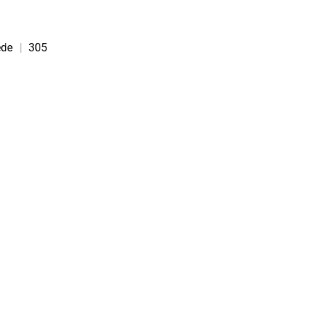
ede
|
305