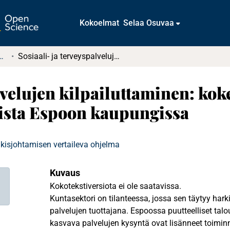
Kokoelmat
Selaa Osuvaa
tkielmat ja diplomityöt
Sosiaali- ja terveyspalvelujen kilpailuttaminen: kokemuksia kilpailuttamisprosessista Espoon kaupungissa
alvelujen kilpailuttaminen: ko
sista Espoon kaupungissa
ulkisjohtamisen vertaileva ohjelma
Kuvaus
Kokotekstiversiota ei ole saatavissa.
Kuntasektori on tilanteessa, jossa sen täytyy har
palvelujen tuottajana. Espoossa puutteelliset talou
kasvava palvelujen kysyntä ovat lisänneet toimin