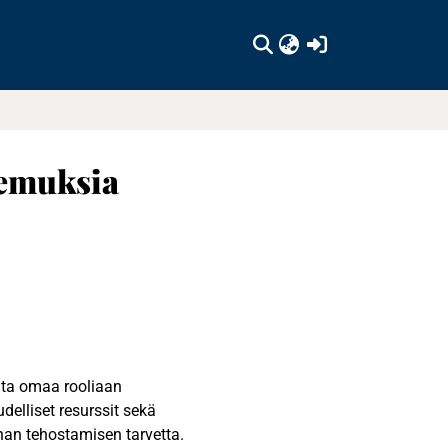
(current)
kemuksia
kita omaa rooliaan
delliset resurssit sekä
nan tehostamisen tarvetta.