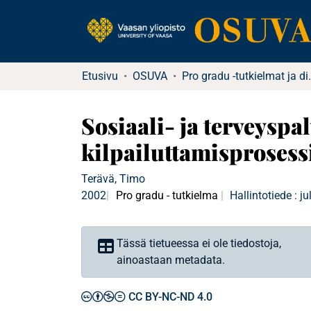
Etusivu
OSUVA
Pro gradu -tu
Sosiaali- ja terveysp
kilpailuttamisproses
Terävä, Timo
2002
Pro gradu - tutkielma
Hallintotiede : j
Tässä tietueessa ei ole tiedostoja,
ainoastaan metadata.
CC BY-NC-ND 4.0