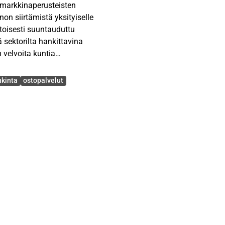
y markkinaperusteisten
n siirtämistä yksityiselle
ietoisesti suuntauduttu
sektorilta hankittavina
 velvoita kuntia
kilpailuttamaan
nkinta
ostopalvelut
velujen kilpailuttamisen
ittyvistä vahvuuksista ja
 kilpailuttamisen
aan palveluhankinnat ja
a lähtökohtina ovat julkinen
ent. Lisäksi tärkeitä
lli. Vastausta ongelmaan
tamaa sosiaali- ja
ineisto koostuu alan
luista. Empiirinen aineisto
aupungin edustajaa sekä