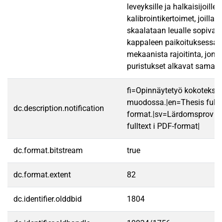
leveyksille ja halkaisijoill
kalibrointikertoimet, joilla
skaalataan leualle sopivaks
kappaleen paikoituksessa 
mekaanista rajoitinta, jonka
puristukset alkavat samast
fi=Opinnäytetyö kokotekst
muodossa.|en=Thesis fullt
dc.description.notification
format.|sv=Lärdomsprov ti
fulltext i PDF-format|
dc.format.bitstream
true
dc.format.extent
82
dc.identifier.olddbid
1804