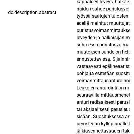
kappaleen leveys, halkaisija
näiden suhde puristusvoi
dc.description.abstract
työssä saatujen tulosten pe
edellä mainitut muuttujat v
puristusvoimanmittauksee
leveyden ja halkaisijan m
suhteessa puristusvoimaan o
muutoksen suhde on helpo
ennustettavissa. Sijainnin 
vastaavasti epälineaarista
pohjalta esitetään suositus
voimanmittausanturoinnin t
Leukojen anturointi on mah
seuraavilla mittausmenetel
anturi radiaalisesti perusl
tai aksiaalisesti perusleua
sisään. Suosituksessa antur
perusleuan kylkipinnalle l
jälkiasennettavuuden takia