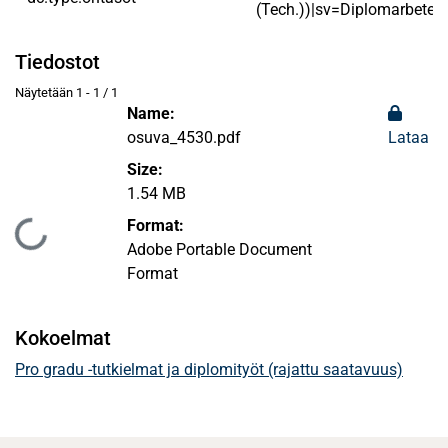
(Tech.))|sv=Diplomarbete|
Tiedostot
Näytetään
1 - 1 / 1
Name:
osuva_4530.pdf
Lataa
Size:
1.54 MB
Format:
Ladataan...
Adobe Portable Document
Format
Kokoelmat
Pro gradu -tutkielmat ja diplomityöt (rajattu saatavuus)