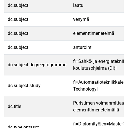
dc.subject
laatu
dc.subject
venymä
dc.subject
elementtimenetelmä
dc.subject
anturointi
fi=Sähkö- ja energiatekniik
dc.subject.degreeprogramme
koulutusohjelma (DI)|
fi=Automaatiotekniikka|e
dc.subject.study
Technology|
Puristimen voimanmittauk
dc.title
elementtimenetelmällä
fi=Diplomityö|en=Master's 
dc.type.ontasot