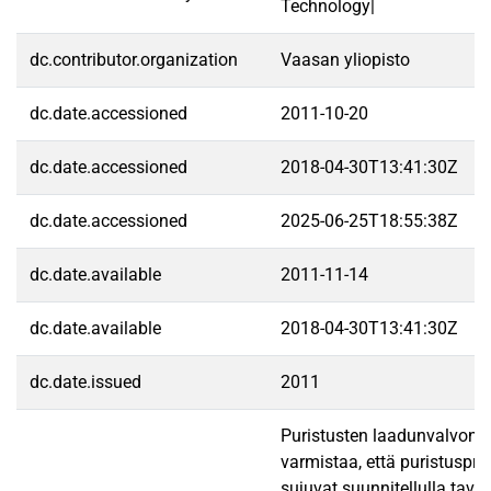
Technology|
dc.contributor.organization
Vaasan yliopisto
dc.date.accessioned
2011-10-20
dc.date.accessioned
2018-04-30T13:41:30Z
dc.date.accessioned
2025-06-25T18:55:38Z
dc.date.available
2011-11-14
dc.date.available
2018-04-30T13:41:30Z
dc.date.issued
2011
Puristusten laadunvalvonn
varmistaa, että puristuspro
sujuvat suunnitellulla taval