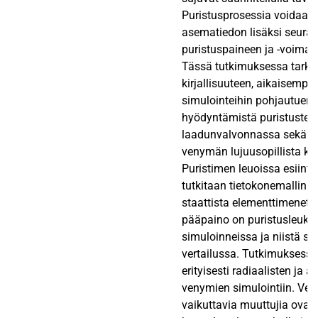
Puristusprosessia voidaan 
asematiedon lisäksi seur
puristuspaineen ja -voiman
Tässä tutkimuksessa tarka
kirjallisuuteen, aikaisempii
simulointeihin pohjautuen 
hyödyntämistä puristusten
laadunvalvonnassa sekä jä
venymän lujuusopillista kä
Puristimen leuoissa esiint
tutkitaan tietokonemallinn
staattista elementtimenet
pääpaino on puristusleuko
simuloinneissa ja niistä sa
vertailussa. Tutkimuksessa
erityisesti radiaalisten ja a
venymien simulointiin. V
vaikuttavia muuttujia ovat 