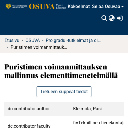
Kokoelmat
Selaa Osuvaa
(c
Etusivu
OSUVA
Pro gradu -tutkielmat ja diplomityöt (rajattu saatavuus)
Puristimen voimanmittauksen mallinnus elementtimenetelmällä
Puristimen voimanmittauksen
mallinnus elementtimenetelmällä
Tietueen suppeat tiedot
dc.contributor.author
Kleimola, Pasi
fi=Teknillinen tiedekunta|e
dc.contributor.faculty