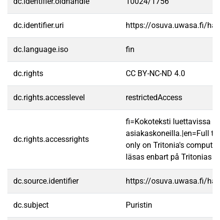
dc.identifier.oldhandle
10024/1756
dc.identifier.uri
https://osuva.uwasa.fi/h
dc.language.iso
fin
dc.rights
CC BY-NC-ND 4.0
dc.rights.accesslevel
restrictedAccess
fi=Kokoteksti luettavissa va
asiakaskoneilla.|en=Full te
dc.rights.accessrights
only on Tritonia's computer
läsas enbart på Tritonias da
dc.source.identifier
https://osuva.uwasa.fi/h
dc.subject
Puristin