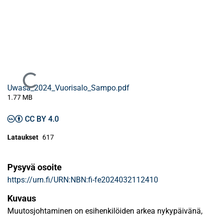
Ladataan...
Uwasa_2024_Vuorisalo_Sampo.pdf
1.77 MB
CC BY 4.0
Lataukset
617
Pysyvä osoite
https://urn.fi/URN:NBN:fi-fe2024032112410
Kuvaus
Muutosjohtaminen on esihenkilöiden arkea nykypäivänä,