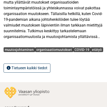
mutta yllättävät muutokset organisaatioiden
toimintaympäristöissä ja yhteiskunnassa voivat pakottaa
organisaation muutokseen. Tällaisilla hetkillä, kuten Covid-
19-pandemian aikana johtohenkilöiden tulee löytää
valmiudet muutoksen läpivientiin ilman tarkkaan mietittyjä
suunnitelmia. Tutkimus keskittyy tarkastelemaan
organisaatiomuutosta ja muutosjohtamista yllättävissä
muutoksissa, sekä sitä, mitä esihenkilöiden tulee ottaa
Avainsanat
huomioon tällaisissa tilanteissa. Pandemian aiheuttamia
muutosjohtaminen
organisaatiomuutokset
COVID-19
etätyö
muutoksia tutkitaan organisaatioiden johtohenkilöiden
näkökulmasta.
Tietueen kaikki tiedot
Yllättävien muutosten johtaminen haastaa esihenkilöitä eri
tavalla kuin suunnitelluissa muutoksissa. Suunnitelluissa
muutoksissa muutokselle on laadittu selkeä prosessi,
jonka avulla muutosta tuodaan organisaation arkeen
askelittain. Yllättävässä muutoksessa tämä ei ole yleensä
mahdollista, vaan organisaatioiden työskentely voi
muuttua hetkessä, ilman sen suurempaa suunnitelmaa.