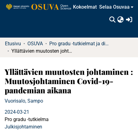
Kokoelmat
Selaa Osuvaa
(c
Etusivu
OSUVA
Pro gradu -tutkielmat ja diplomityöt
Yllättävien muutosten johtaminen : Muutosjohtaminen Covid-19-pandemian aikana
Yllättävien muutosten johtaminen :
Muutosjohtaminen Covid-19-
pandemian aikana
Vuorisalo, Sampo
2024-03-21
Pro gradu -tutkielma
Julkisjohtaminen