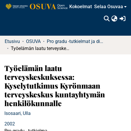
Kokoelmat
Selaa Osuvaa
(c
Etusivu
OSUVA
Pro gradu -tutkielmat ja diplomityöt
Työelämän laatu terveyskeskuksessa: Kyselytutkimus Kyrönmaan terveyskeskus kuntayhtymän henkilökunnalle
Työelämän laatu
terveyskeskuksessa:
Kyselytutkimus Kyrönmaan
terveyskeskus kuntayhtymän
henkilökunnalle
Isosaari, Ulla
2002
Pro gradu - tutkielma