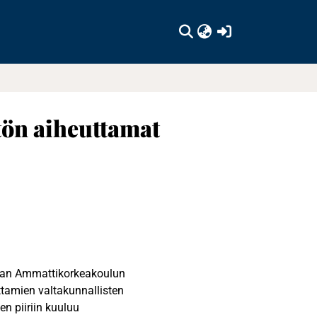
(current)
tön aiheuttamat
asan Ammattikorkeakoulun
tamien valtakunnallisten
n piiriin kuuluu