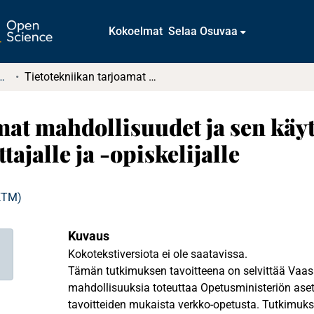
Kokoelmat
Selaa Osuvaa
tkielmat ja diplomityöt
Tietotekniikan tarjoamat mahdollisuudet ja sen käytön aiheuttamat ongelmat virtuaaliopettajalle ja -opiskelijalle
mat mahdollisuudet ja sen käy
ajalle ja -opiskelijalle
(KTM)
Kuvaus
Kokotekstiversiota ei ole saatavissa.
Tämän tutkimuksen tavoitteena on selvittää Va
mahdollisuuksia toteuttaa Opetusministeriön aset
tavoitteiden mukaista verkko-opetusta. Tutkimukse