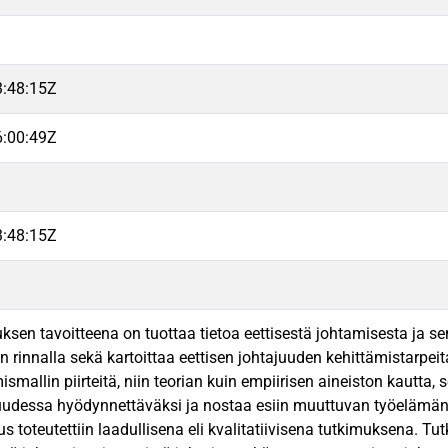
3:48:15Z
6:00:49Z
3:48:15Z
sen tavoitteena on tuottaa tietoa eettisestä johtamisesta ja s
n rinnalla sekä kartoittaa eettisen johtajuuden kehittämistarpe
ismallin piirteitä, niin teorian kuin empiirisen aineiston kautta, 
suudessa hyödynnettäväksi ja nostaa esiin muuttuvan työelämän
s toteutettiin laadullisena eli kvalitatiivisena tutkimuksena. Tu