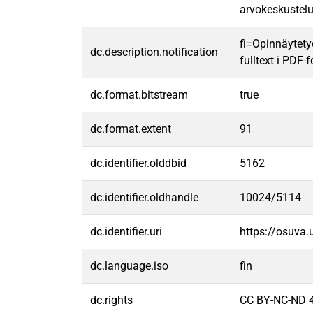
arvokeskustelu
fi=Opinnäytety
dc.description.notification
fulltext i PDF-
dc.format.bitstream
true
dc.format.extent
91
dc.identifier.olddbid
5162
dc.identifier.oldhandle
10024/5114
dc.identifier.uri
https://osuva
dc.language.iso
fin
dc.rights
CC BY-NC-ND 4