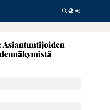
(current)
a: Asiantuntijoiden
uudennäkymistä