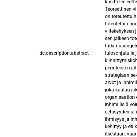
käsittelee eett
Teoreettinen vi
on toteutettu h
toteutettiin p
viitekehyksen j
sen jälkeen tot
tutkimusongelm
dc.description.abstract
tulosohjatulle
kiinnittymiskoh
perinteisten j
strategiaan se
arvot ja inhimi
joka kuuluu jo
organisaation 
inhimillisiä v
eettisyyden ja 
ihmisyys ja in
kehittyy ja eti
itsestään, vaan