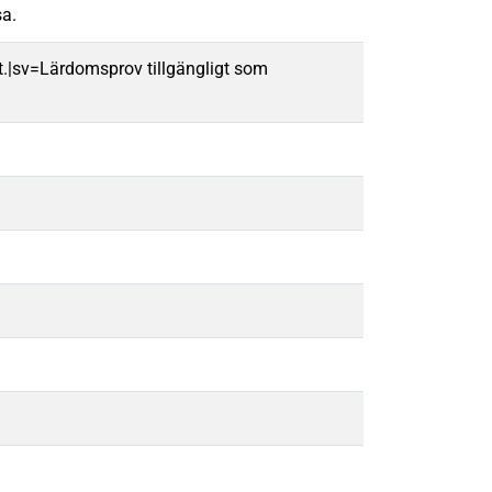
sa.
t.|sv=Lärdomsprov tillgängligt som