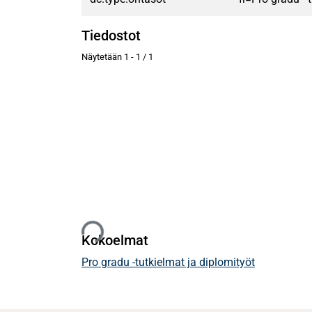
Tiedostot
Näytetään
1 - 1 / 1
Ladataan...
Kokoelmat
Pro gradu -tutkielmat ja diplomityöt