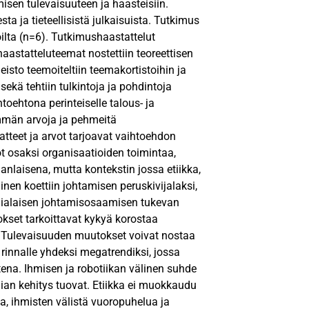
misen tulevaisuuteen ja haasteisiin.
sta ja tieteellisistä julkaisuista. Tutkimus
oilta (n=6). Tutkimushaastattelut
aastatteluteemat nostettiin teoreettisen
isto teemoiteltiin teemakortistoihin ja
sekä tehtiin tulkintoja ja pohdintoja
oehtona perinteiselle talous- ja
emmän arvoja ja pehmeitä
aatteet ja arvot tarjoavat vaihtoehdon
ot osaksi organisaatioiden toimintaa,
nlaisena, mutta kontekstin jossa etiikka,
inen koettiin johtamisen peruskivijalaksi,
onialaisen johtamisosaamisen tukevan
set tarkoittavat kykyä korostaa
. Tulevaisuuden muutokset voivat nostaa
 rinnalle yhdeksi megatrendiksi, jossa
tena. Ihmisen ja robotiikan välinen suhde
ogian kehitys tuovat. Etiikka ei muokkaudu
ua, ihmisten välistä vuoropuhelua ja