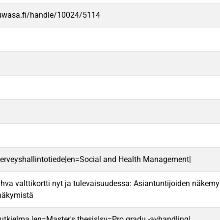
.uwasa.fi/handle/10024/5114
a terveyshallintotiede|en=Social and Health Management|
hva valttikortti nyt ja tulevaisuudessa: Asiantuntijoiden näkemy
näkymistä
 tutkielma |en=Master's thesis|sv=Pro gradu -avhandling|