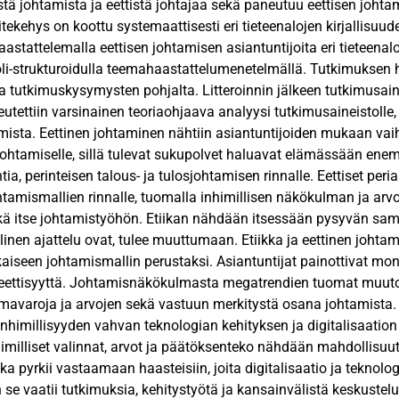
istä johtamista ja eettistä johtajaa sekä paneutuu eettisen johta
itekehys on koottu systemaattisesti eri tieteenalojen kirjallisuude
aastattelemalla eettisen johtamisen asiantuntijoita eri tieteenal
uoli-strukturoidulla teemahaastattelumenetelmällä. Tutkimuksen h
a tutkimuskysymysten pohjalta. Litteroinnin jälkeen tutkimusaine
eutettiin varsinainen teoriaohjaava analyysi tutkimusaineistolle, 
ista. Eettinen johtaminen nähtiin asiantuntijoiden mukaan vaiht
 johtamiselle, sillä tulevat sukupolvet haluavat elämässään en
tia, perinteisen talous- ja tulosjohtamisen rinnalle. Eettiset peri
ohtamismallien rinnalle, tuomalla inhimillisen näkökulman ja arv
kä itse johtamistyöhön. Etiikan nähdään itsessään pysyvän sama
llinen ajattelu ovat, tulee muuttumaan. Etiikka ja eettinen johtam
kaiseen johtamismallin perustaksi. Asiantuntijat painottivat m
eettisyyttä. Johtamisnäkökulmasta megatrendien tuomat muutok
oimavaroja ja arvojen sekä vastuun merkitystä osana johtamista
inhimillisyyden vahvan teknologian kehityksen ja digitalisaation
himilliset valinnat, arvot ja päätöksenteko nähdään mahdollisuu
ikka pyrkii vastaamaan haasteisiin, joita digitalisaatio ja teknol
 se vaatii tutkimuksia, kehitystyötä ja kansainvälistä keskustel