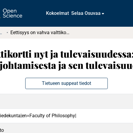
Kokoelmat
Selaa Osuvaa
tkielmat ja diplomityöt
Eettisyys on vahva valttikortti nyt ja tulevaisuudessa: Asiantuntijoiden näkemyksiä eettisestä johtamisesta ja sen tulevaisuudennäkymistä
ttikortti nyt ja tulevaisuudess
 johtamisesta ja sen tulevais
Tietueen suppeat tiedot
 tiedekunta|en=Faculty of Philosophy|
to