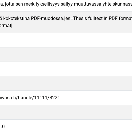
a, jotta sen merkityksellisyys säilyy muuttuvassa yhteiskunnas
ö kokotekstinä PDF-muodossa.|en=Thesis fulltext in PDF forma
format|
.uwasa.fi/handle/11111/8221
.0