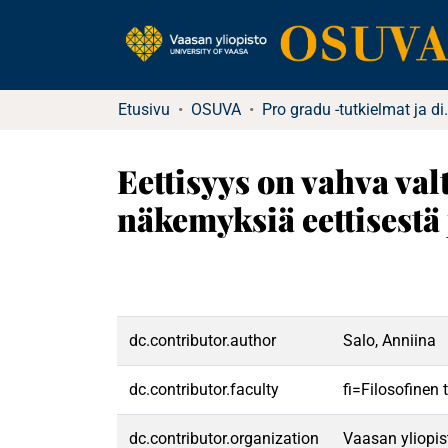
Etusivu
OSUVA
Pro gradu -tu
Eettisyys on vahva val
näkemyksiä eettisestä
dc.contributor.author
Salo, Anniina
dc.contributor.faculty
fi=Filosofinen
dc.contributor.organization
Vaasan yliopis