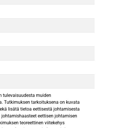
en tulevaisuudesta muiden
ita. Tutkimuksen tarkoituksena on kuvata
sekä lisätä tietoa eettisestä johtamisesta
 johtamishaasteet eettisen johtamisen
tkimuksen teoreettinen viitekehys