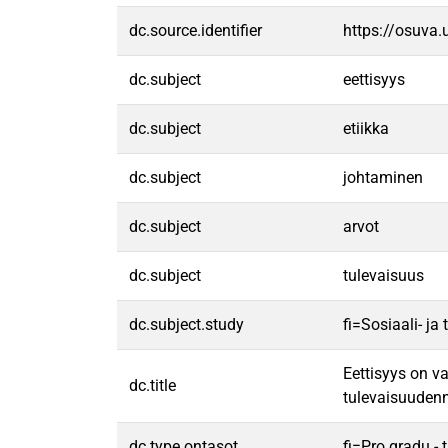
dc.source.identifier
https://osuva
dc.subject
eettisyys
dc.subject
etiikka
dc.subject
johtaminen
dc.subject
arvot
dc.subject
tulevaisuus
dc.subject.study
fi=Sosiaali- j
Eettisyys on va
dc.title
tulevaisuuden
dc.type.ontasot
fi=Pro gradu -