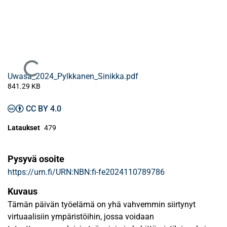
Ladataan...
Uwasa_2024_Pylkkanen_Sinikka.pdf
841.29 KB
CC BY 4.0
Lataukset
479
Pysyvä osoite
https://urn.fi/URN:NBN:fi-fe2024110789786
Kuvaus
Tämän päivän työelämä on yhä vahvemmin siirtynyt
virtuaalisiin ympäristöihin, jossa voidaan