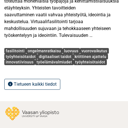
toteuttaa monenlaisia työpajoja ja kehittämistilaisuuksia
etäyhteyksin. Yhteisten tavoitteiden
saavuttaminen vaatii vahvaa yhteistyötä, ideointia ja
keskustelua. Virtuaalifasilitointi tarjoaa
mahdollisuuden sujuvaan ja tehokkaaseen yhteiseen
työskentelyyn ja ideointiin. Tulevaisuuden
työelämässä korostuvat kriittinen ajattelu, luovuus ja
Avainsanat
innovatiiviset ratkaisut, yhteistyötaidot
fasilitointi
ongelmanratkaisu
luovuus
vuorovaikutus
sekä digitaaliset taidot. Näiden taitojen kehittäminen on
työyhteisötaidot
digitaaliset taidot
kriittinen ajattelu
innovatiivisuus
työelämävalmiudet
työyhteisötaidot
välttämätöntä jatkuvasti muuttuvassa
työelämässä, sillä organisaatiot tarvitsevat innovatiivisia
ratkaisuja, pysyäkseen kehityksessä
mukana. Virtuaalifasilitointi nähdään tärkeänä keinona,
Tietueen kaikki tiedot
joka tukee tulevaisuuden työelämän
tarpeita.
Tämän tutkimuksen tavoitteena on syventää ymmärrystä
virtuaalifasilitoinnissa tarvittavista
menetelmistä tulevaisuuden työelämätaitojen
näkökulmasta sekä tarkastella, miten nämä