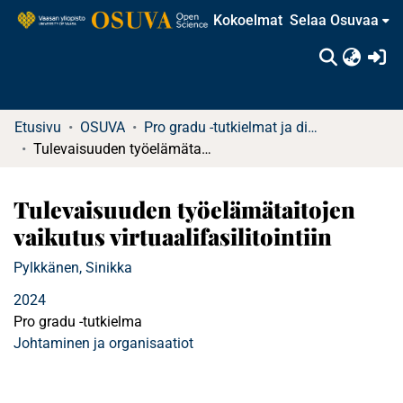
Kokoelmat
Selaa Osuvaa
(c
Etusivu
OSUVA
Pro gradu -tutkielmat ja diplomityöt
Tulevaisuuden työelämätaitojen vaikutus virtuaalifasilitointiin
Tulevaisuuden työelämätaitojen
vaikutus virtuaalifasilitointiin
Pylkkänen, Sinikka
2024
Pro gradu -tutkielma
Johtaminen ja organisaatiot