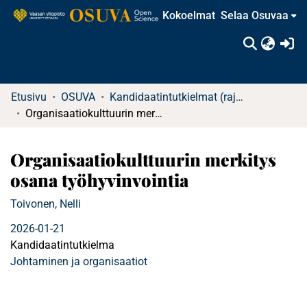
Kokoelmat
Selaa Osuvaa
(c
Etusivu
OSUVA
Kandidaatintutkielmat (rajattu saatavuus)
Organisaatiokulttuurin merkitys osana työhyvinvointia
Organisaatiokulttuurin merkitys
osana työhyvinvointia
Toivonen, Nelli
2026-01-21
Kandidaatintutkielma
Johtaminen ja organisaatiot