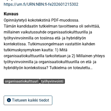
https://urn.fi/URN:NBN:fi-fe202601215302
Kuvaus
Opinnäytetyö kokotekstinä PDF-muodossa.
Tämän kandidaatin tutkielman tavoitteena oli selvittää,
millainen vaikutussuhde organisaatiokulttuurilla ja
työhyvinvoinnilla on tosiinsa etä- ja hybridityön
kontekstissa. Tutkimusongelmaan vastattiin kahden
tutkimuskysymyksen kautta: 1) Mitä
organisaatiokulttuurilla tarkoitetaan ja 2) Millainen yhteys
työhyvinvoinnilla ja organisaatiokulttuurilla on etä- ja
hybridityön kontekstissa? Tutkielma on toteutettu
kirjallisuus
Avainsanat
katsauksena, jonka teoreettinen viitekehys perustuu
organisaatiokulttuuri
työhyvinvointi
keskeisiin organisaatiokulttuurin teorioihin.
Tutkielman keskeisten tulosten perustella
Tietueen kaikki tiedot
organisaatiokulttuurilla ja työhyvinvoinnilla on merkittävä
ja kaksisuuntainen yhteys. Organisaatiokulttuurin