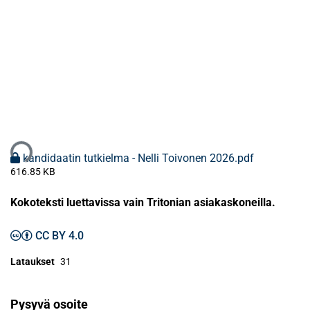
taan...
kandidaatin tutkielma - Nelli Toivonen 2026.pdf
616.85 KB
Kokoteksti luettavissa vain Tritonian asiakaskoneilla.
CC BY 4.0
Lataukset
31
Pysyvä osoite