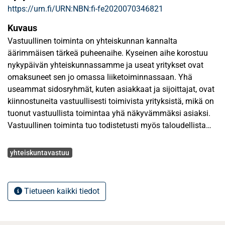
https://urn.fi/URN:NBN:fi-fe2020070346821
Kuvaus
Vastuullinen toiminta on yhteiskunnan kannalta
äärimmäisen tärkeä puheenaihe. Kyseinen aihe korostuu
nykypäivän yhteiskunnassamme ja useat yritykset ovat
omaksuneet sen jo omassa liiketoiminnassaan. Yhä
useammat sidosryhmät, kuten asiakkaat ja sijoittajat, ovat
kiinnostuneita vastuullisesti toimivista yrityksistä, mikä on
tuonut vastuullista toimintaa yhä näkyvämmäksi asiaksi.
Vastuullinen toiminta tuo todistetusti myös taloudellista
hyötyä yrityksille, koska useiden aiempien tutkimusten
Avainsanat
mukaan vastuullinen toiminta lisää taloudellista
yhteiskuntavastuu
suorituskykyä. Kirjallisuuden mukaan kuitenkin ajatellaan,
että yritys voi toteuttaa vastuullista toimintaa silloin, kun
yrityksen taloudellinen asema on kunnossa. Mikäli tällä
Tietueen kaikki tiedot
tutkielmalla voidaan osoittaa toisin, tutkielmalla voitaisiin
motivoida taloudellisesti heikommassa tilanteessa olevia
yrityksiä panostamaan vastuulliseen toimintaan omalla