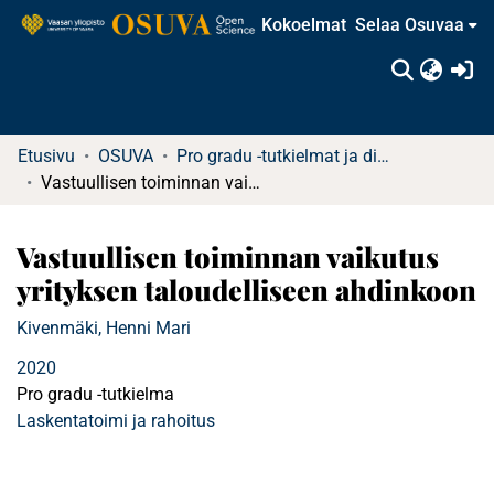
Kokoelmat
Selaa Osuvaa
(c
Etusivu
OSUVA
Pro gradu -tutkielmat ja diplomityöt (rajattu saatavuus)
Vastuullisen toiminnan vaikutus yrityksen taloudelliseen ahdinkoon
Vastuullisen toiminnan vaikutus
yrityksen taloudelliseen ahdinkoon
Kivenmäki, Henni Mari
2020
Pro gradu -tutkielma
Laskentatoimi ja rahoitus