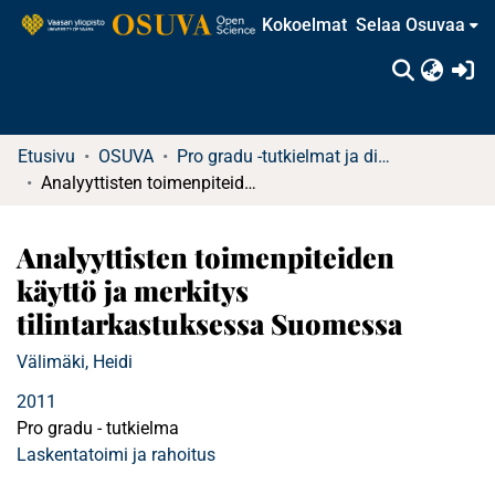
Kokoelmat
Selaa Osuvaa
(c
Etusivu
OSUVA
Pro gradu -tutkielmat ja diplomityöt (rajattu saatavuus)
Analyyttisten toimenpiteiden käyttö ja merkitys tilintarkastuksessa Suomessa
Analyyttisten toimenpiteiden
käyttö ja merkitys
tilintarkastuksessa Suomessa
Välimäki, Heidi
2011
Pro gradu - tutkielma
Laskentatoimi ja rahoitus