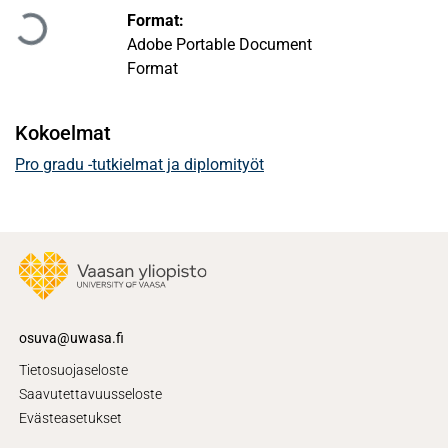
Ladataan...
Format:
Adobe Portable Document
Format
Kokoelmat
Pro gradu -tutkielmat ja diplomityöt
osuva@uwasa.fi
Tietosuojaseloste
Saavutettavuusseloste
Evästeasetukset