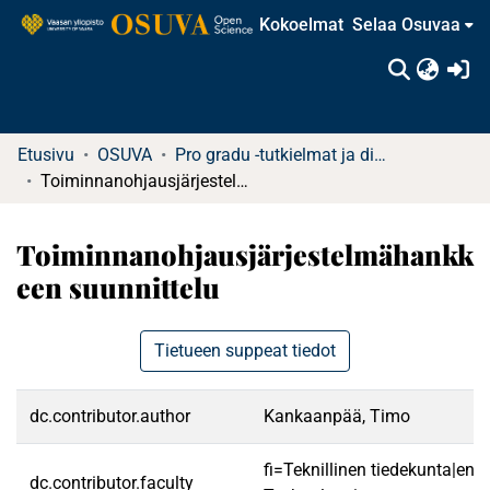
Kokoelmat
Selaa Osuvaa
(c
Etusivu
OSUVA
Pro gradu -tutkielmat ja diplomityöt
Toiminnanohjausjärjestelmähankkeen suunnittelu
Toiminnanohjausjärjestelmähankk
een suunnittelu
Tietueen suppeat tiedot
dc.contributor.author
Kankaanpää, Timo
fi=Teknillinen tiedekunta|en=
dc.contributor.faculty