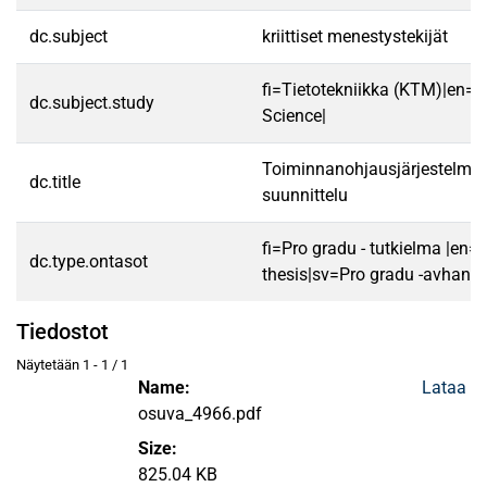
dc.subject
kriittiset menestystekijät
fi=Tietotekniikka (KTM)|en=
dc.subject.study
Science|
Toiminnanohjausjärjestelmä
dc.title
suunnittelu
fi=Pro gradu - tutkielma |en=
dc.type.ontasot
thesis|sv=Pro gradu -avhandl
Tiedostot
Näytetään
1 - 1 / 1
Name:
Lataa
osuva_4966.pdf
Size:
825.04 KB