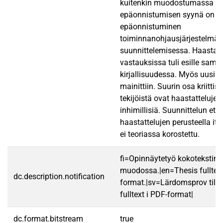
kuitenkin muodostumassa siit
epäonnistumisen syynä on e
epäonnistuminen
toiminnanohjausjärjestelmä
suunnittelemisessa. Haastate
vastauksissa tuli esille samoj
kirjallisuudessa. Myös uusia 
mainittiin. Suurin osa kriitti
tekijöistä ovat haastattelujen
inhimillisiä. Suunnittelun et
haastattelujen perusteella iter
ei teoriassa korostettu.
fi=Opinnäytetyö kokotekstin
muodossa.|en=Thesis fulltex
dc.description.notification
format.|sv=Lärdomsprov till
fulltext i PDF-format|
dc.format.bitstream
true