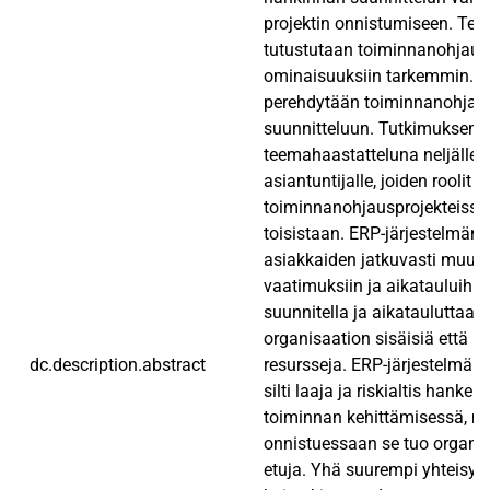
projektin onnistumiseen. Teo
tutustutaan toiminnanohjaus
ominaisuuksiin tarkemmin. L
perehdytään toiminnanohjaus
suunnitteluun. Tutkimuksen 
teemahaastatteluna neljälle e
asiantuntijalle, joiden roolit
toiminnanohjausprojekteissa
toisistaan. ERP-järjestelmän
asiakkaiden jatkuvasti muutt
vaatimuksiin ja aikatauluihin
suunnitella ja aikatauluttaa 
organisaation sisäisiä että ul
dc.description.abstract
resursseja. ERP-järjestelmän
silti laaja ja riskialtis hanke 
toiminnan kehittämisessä, m
onnistuessaan se tuo organis
etuja. Yhä suurempi yhteisy