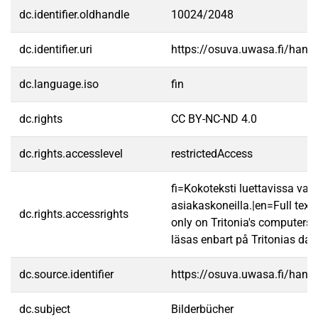
dc.identifier.oldhandle
10024/2048
dc.identifier.uri
https://osuva.uwasa.fi/han
dc.language.iso
fin
dc.rights
CC BY-NC-ND 4.0
dc.rights.accesslevel
restrictedAccess
fi=Kokoteksti luettavissa vain
asiakaskoneilla.|en=Full text
dc.rights.accessrights
only on Tritonia's computers.
läsas enbart på Tritonias dato
dc.source.identifier
https://osuva.uwasa.fi/han
dc.subject
Bilderbücher