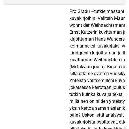
Pro Gradu –tutkielmassani ol
kuvakirjoihin. Valitsin Maur
wohnt der Weihnachtsmann (
Ernst Kutzerin kuvittaman ja 
kirjoittaman Hans Wundersa
kolmanneksi kuvakirjaksi vali
Lindgrenin kirjoittaman ja Il
kuvittaman Weihnachten in B
(Melukylän joulu). Kirjat eroa
sillä että ne ovat eri vuosiky
Yhteistä valitsemilleni kuvakir
jokaisessa kerrotaan joulust
tutkin kuinka kuva ja teksti k
millainen on niiden yhteistyö.
yksin kertoa saman asian kuin
päin? Uskon, että analyysit v
kuvakirjoista osoittavat, ettei
olla tekstiä, jotta kuvakirja tul