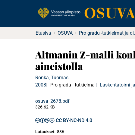
Etusivu
OSUVA
Pro gradu -tu
Altmanin Z-malli konk
aineistolla
Rönkä, Tuomas
2008
Pro gradu - tutkielma
Laskentatoimi ja
osuva_2678.pdf
326.62 KB
CC BY-NC-ND 4.0
Lataukset
886