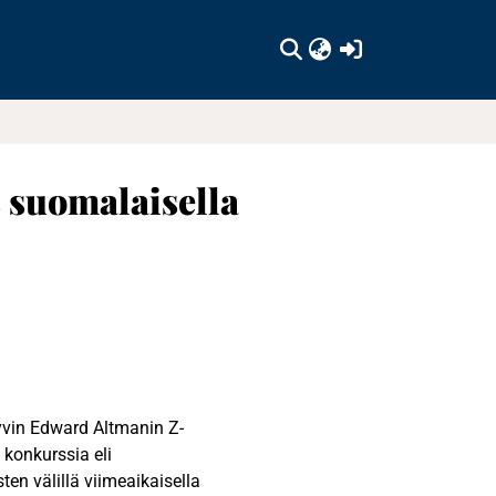
(current)
 suomalaisella
hyvin Edward Altmanin Z-
konkurssia eli
ten välillä viimeaikaisella