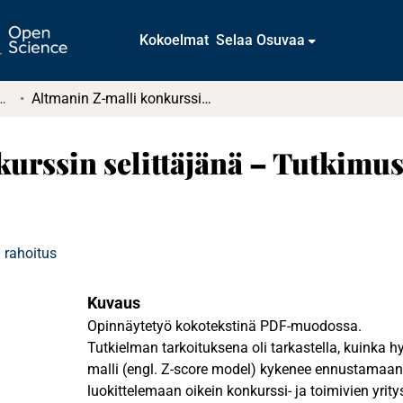
Kokoelmat
Selaa Osuvaa
tkielmat ja diplomityöt
Altmanin Z-malli konkurssin selittäjänä – Tutkimus suomalaisella aineistolla
urssin selittäjänä – Tutkimus
 rahoitus
Kuvaus
Opinnäytetyö kokotekstinä PDF-muodossa.
Tutkielman tarkoituksena oli tarkastella, kuinka 
malli (engl. Z-score model) kykenee ennustamaan 
luokittelemaan oikein konkurssi- ja toimivien yritys