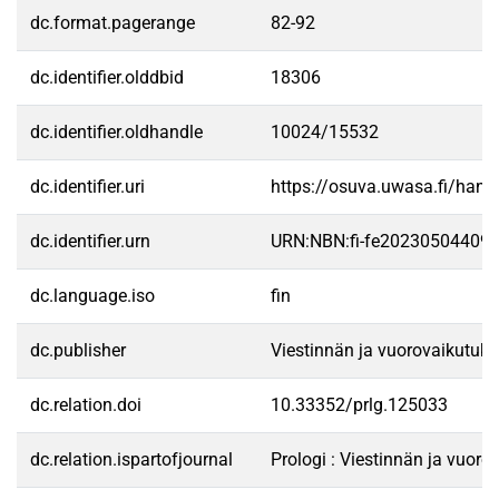
dc.format.pagerange
82-92
dc.identifier.olddbid
18306
dc.identifier.oldhandle
10024/15532
dc.identifier.uri
https://osuva.uwasa.fi/han
dc.identifier.urn
URN:NBN:fi-fe20230504409
dc.language.iso
fin
dc.publisher
Viestinnän ja vuorovaikutukse
dc.relation.doi
10.33352/prlg.125033
dc.relation.ispartofjournal
Prologi : Viestinnän ja vuoro