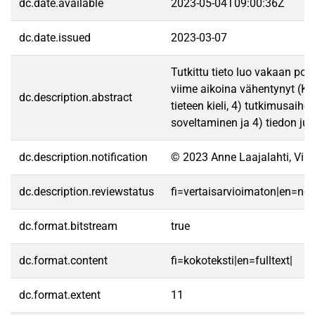
dc.date.available
2023-05-04T09:00:36Z
dc.date.issued
2023-03-07
Tutkittu tieto luo vakaan poh
viime aikoina vähentynyt (Ko
dc.description.abstract
tieteen kieli, 4) tutkimusaih
soveltaminen ja 4) tiedon ju
dc.description.notification
© 2023 Anne Laajalahti, Vil
dc.description.reviewstatus
fi=vertaisarvioimaton|en=no
dc.format.bitstream
true
dc.format.content
fi=kokoteksti|en=fulltext|
dc.format.extent
11