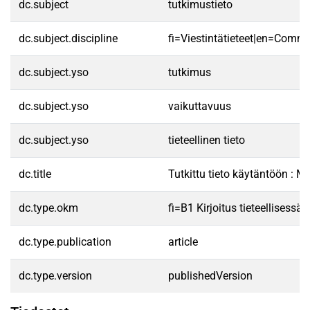
dc.subject
tutkimustieto
dc.subject.discipline
fi=Viestintätieteet|en=Commu
dc.subject.yso
tutkimus
dc.subject.yso
vaikuttavuus
dc.subject.yso
tieteellinen tieto
dc.title
Tutkittu tieto käytäntöön : M
dc.type.okm
fi=B1 Kirjoitus tieteellisess
dc.type.publication
article
dc.type.version
publishedVersion