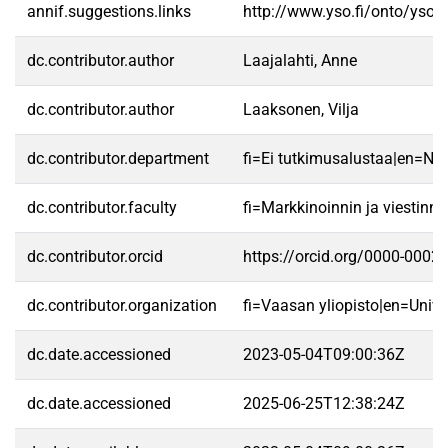
annif.suggestions.links
http://www.yso.fi/onto/yso/
dc.contributor.author
Laajalahti, Anne
dc.contributor.author
Laaksonen, Vilja
dc.contributor.department
fi=Ei tutkimusalustaa|en=No 
dc.contributor.faculty
fi=Markkinoinnin ja viestin
dc.contributor.orcid
https://orcid.org/0000-0002
dc.contributor.organization
fi=Vaasan yliopisto|en=Unive
dc.date.accessioned
2023-05-04T09:00:36Z
dc.date.accessioned
2025-06-25T12:38:24Z