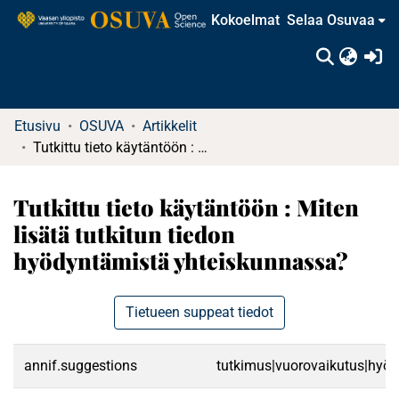
Kokoelmat
Selaa Osuvaa
(c
Etusivu
OSUVA
Artikkelit
Tutkittu tieto käytäntöön : Miten lisätä tutkitun tiedon hyödyntämistä yhteiskunnassa?
Tutkittu tieto käytäntöön : Miten
lisätä tutkitun tiedon
hyödyntämistä yhteiskunnassa?
Tietueen suppeat tiedot
annif.suggestions
tutkimus|vuorovaikutus|hyödyn