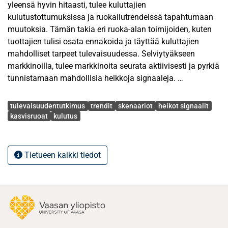
yleensä hyvin hitaasti, tulee kuluttajien
kulutustottumuksissa ja ruokailutrendeissä tapahtumaan
muutoksia. Tämän takia eri ruoka-alan toimijoiden, kuten
tuottajien tulisi osata ennakoida ja täyttää kuluttajien
mahdolliset tarpeet tulevaisuudessa. Selviytyäkseen
markkinoilla, tulee markkinoita seurata aktiivisesti ja pyrkiä
tunnistamaan mahdollisia heikkoja signaaleja.
Avainsanat
Tutkimuksen tarkoituksena on pyrkiä kartoittamaan
tulevaisuudentutkimus
trendit
skenaariot
heikot signaalit
tulevaisuuden skenaarioita kasvisruokaan ja sen
kasvisruoat
kulutus
kuluttamiseen liittyen. Kirjallisuuskatsauksen avulla
pyritään tuomaan esille tulevaisuudentutkimukseen
olennaisesti liittyviä työkaluja, kuten heikkoja signaaleja,
Tietueen kaikki tiedot
skenaarioita ja trendejä. Kirjallisuuden perusteella
selvitetään myös tämän hetken ruoan kuluttamiseen
liittyviä trendejä ja ilmiöitä, koska
tulevaisuudentutkimuksessa on hyvin tärkeää ottaa
havainnoinnin kohteeksi nykyhetki ja
menneisyys.Tutkimuksen empiirisenä tavoitteena on taas