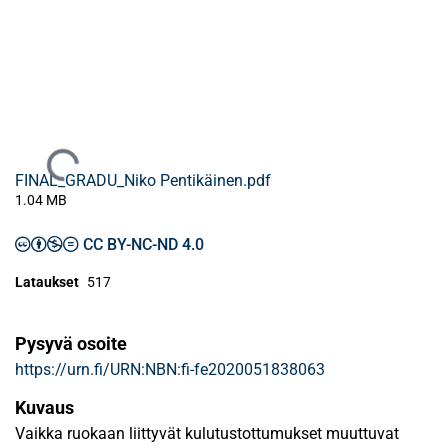
Ladataan...
FINAL_GRADU_Niko Pentikäinen.pdf
1.04 MB
CC BY-NC-ND 4.0
Lataukset
517
Pysyvä osoite
https://urn.fi/URN:NBN:fi-fe2020051838063
Kuvaus
Vaikka ruokaan liittyvät kulutustottumukset muuttuvat