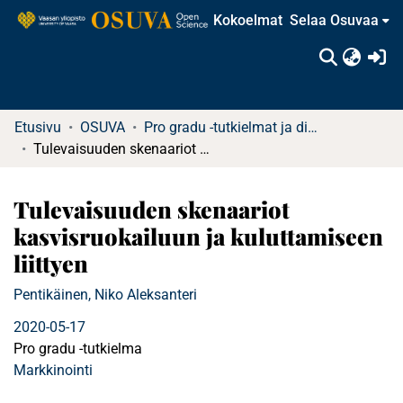
Kokoelmat
Selaa Osuvaa
(c
Etusivu
OSUVA
Pro gradu -tutkielmat ja diplomityöt
Tulevaisuuden skenaariot kasvisruokailuun ja kuluttamiseen liittyen
Tulevaisuuden skenaariot
kasvisruokailuun ja kuluttamiseen
liittyen
Pentikäinen, Niko Aleksanteri
2020-05-17
Pro gradu -tutkielma
Markkinointi