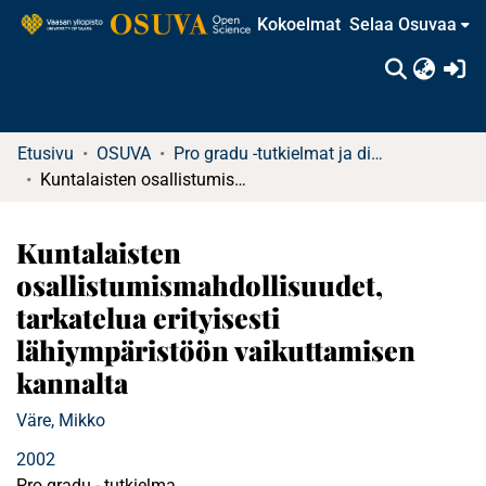
Kokoelmat
Selaa Osuvaa
(c
Etusivu
OSUVA
Pro gradu -tutkielmat ja diplomityöt
Kuntalaisten osallistumismahdollisuudet, tarkatelua erityisesti lähiympäristöön vaikuttamisen kannalta
Kuntalaisten
osallistumismahdollisuudet,
tarkatelua erityisesti
lähiympäristöön vaikuttamisen
kannalta
Väre, Mikko
2002
Pro gradu - tutkielma