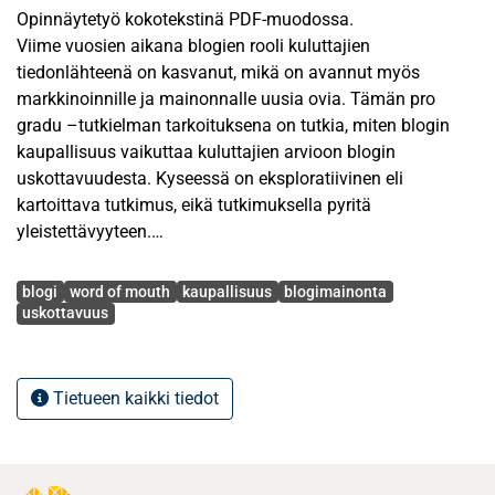
Opinnäytetyö kokotekstinä PDF-muodossa.
Viime vuosien aikana blogien rooli kuluttajien
tiedonlähteenä on kasvanut, mikä on avannut myös
markkinoinnille ja mainonnalle uusia ovia. Tämän pro
gradu –tutkielman tarkoituksena on tutkia, miten blogin
kaupallisuus vaikuttaa kuluttajien arvioon blogin
uskottavuudesta. Kyseessä on eksploratiivinen eli
kartoittava tutkimus, eikä tutkimuksella pyritä
yleistettävyyteen.
Avainsanat
Tutkielman teoria käsittelee blogien moniulotteista roolia ja
blogi
word of mouth
kaupallisuus
blogimainonta
aiheeseen liittyviä ristiriitoja. Nykyään blogit välittävät
uskottavuus
informaatiota tuotteista ja palveluista toimien sekä
kuluttajien keskustelufoorumeina että
markkinointikanavina. Yksityisblogeissa esiintyvä
Tietueen kaikki tiedot
mainonta aiheuttaa hämmennystä kuluttajissa, sillä heille
on usein epäselvää, milloin kyse on maksetusta sisällöstä
ja milloin ei. Tämän vuoksi Asiakkuusmarkkinointiliitto