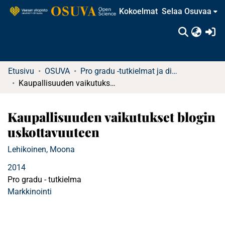
Kokoelmat
Selaa Osuvaa
(c
Etusivu
OSUVA
Pro gradu -tutkielmat ja diplomityöt (rajattu saatavuus)
Kaupallisuuden vaikutukset blogin uskottavuuteen
Kaupallisuuden vaikutukset blogin
uskottavuuteen
Lehikoinen, Moona
2014
Pro gradu - tutkielma
Markkinointi