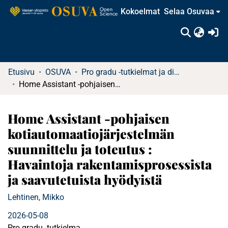
Kokoelmat
Selaa Osuvaa
(c
Etusivu
OSUVA
Pro gradu -tutkielmat ja diplomityöt
Home Assistant -pohjaisen kotiautomaatiojärjestelmän suunnittelu ja toteutus : Havaintoja rakentamisprosessista ja saavutetuista hyödyistä
Home Assistant -pohjaisen
kotiautomaatiojärjestelmän
suunnittelu ja toteutus :
Havaintoja rakentamisprosessista
ja saavutetuista hyödyistä
Lehtinen, Mikko
2026-05-08
Pro gradu -tutkielma