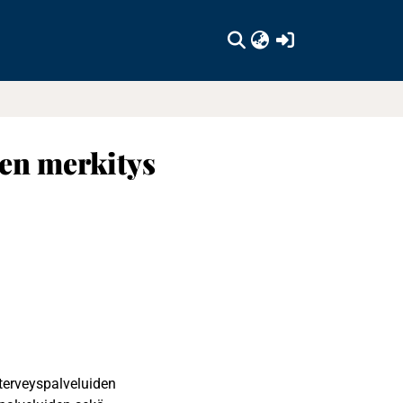
(current)
jen merkitys
 terveyspalveluiden