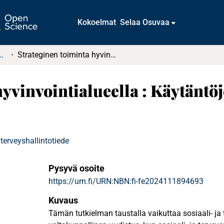
Kokoelmat
Selaa Osuvaa
tkielmat ja diplomityöt
Strateginen toiminta hyvinvointialueella : Käytäntöjen merkitys strategiatyössä
hyvinvointialueella : Käytäntö
 terveyshallintotiede
Pysyvä osoite
https://urn.fi/URN:NBN:fi-fe2024111894693
Kuvaus
Tämän tutkielman taustalla vaikuttaa sosiaali- ja