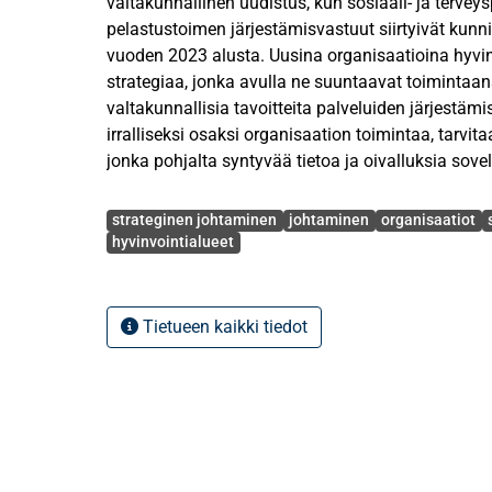
valtakunnallinen uudistus, kun sosiaali- ja tervey
pelastustoimen järjestämisvastuut siirtyivät kunnil
vuoden 2023 alusta. Uusina organisaatioina hyvinv
strategiaa, jonka avulla ne suuntaavat toiminta
valtakunnallisia tavoitteita palveluiden järjestämis
irralliseksi osaksi organisaation toimintaa, tarv
jonka pohjalta syntyvää tietoa ja oivalluksia sove
Avainsanat
Strategy as practice (SAP) -lähestymistavassa org
strateginen johtaminen
johtaminen
organisaatiot
toimintaa tarkastellaan käytännöistä käsin ja ihm
hyvinvointialueet
tilannesidonnaisena, sosiaalisena toimintana. S
asiana, joka syntyy ja muovautuu ihmisten jokapä
toimintojen kautta vuorovaikutuksessa toisten i
Tietueen kaikki tiedot
keskittyy organisaation mikrotason toimintoihin, jo
merkitystä organisaation menestymiseen, tuloksel
arvonmuodostukseen.
Tämän tutkielman tavoitteena on lisätä ymmärrys
merkityksistä strategisten tavoitteiden johtamise