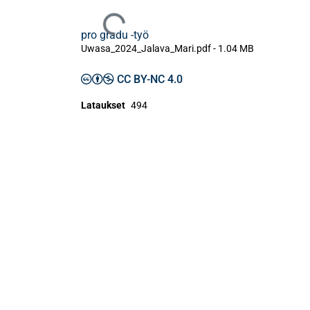
Ladataan...
pro gradu -työ
Uwasa_2024_Jalava_Mari.pdf -
1.04 MB
CC BY-NC 4.0
Lataukset
494