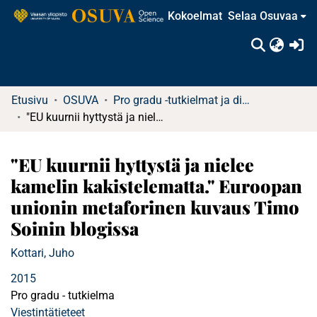
Kokoelmat
Selaa Osuvaa
(c
Etusivu
OSUVA
Pro gradu -tutkielmat ja diplomityöt (rajattu saatavuus)
"EU kuurnii hyttystä ja nielee kamelin kakistelematta." Euroopan unionin metaforinen kuvaus Timo Soinin blogissa
"EU kuurnii hyttystä ja nielee
kamelin kakistelematta." Euroopan
unionin metaforinen kuvaus Timo
Soinin blogissa
Kottari, Juho
2015
Pro gradu - tutkielma
Viestintätieteet