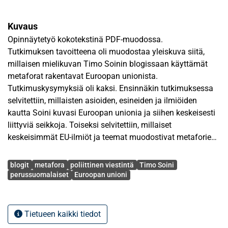
Kuvaus
Opinnäytetyö kokotekstinä PDF-muodossa.
Tutkimuksen tavoitteena oli muodostaa yleiskuva siitä,
millaisen mielikuvan Timo Soinin blogissaan käyttämät
metaforat rakentavat Euroopan unionista.
Tutkimuskysymyksiä oli kaksi. Ensinnäkin tutkimuksessa
selvitettiin, millaisten asioiden, esineiden ja ilmiöiden
kautta Soini kuvasi Euroopan unionia ja siihen keskeisesti
liittyviä seikkoja. Toiseksi selvitettiin, millaiset
keskeisimmät EU-ilmiöt ja teemat muodostivat metaforien
kontekstin. Tutkimusaineistona on Soinin blogi aikavälillä
Avainsanat
14.1.2010–30.6.2013. Analyysissä sovellettiin Lakoffin ja
blogit
metafora
poliittinen viestintä
Timo Soini
Johnsonin metaforateoriaa. Tutkimuksen kannalta
perussuomalaiset
Euroopan unioni
keskeisiä olivat erityisesti lähdealueen ja kohdealueen
käsitteet. Lähtökohtana olivat aineiston metaforien
lähdealueet; tutkimuksessa eriteltiin, millaisia keskeisimpiä
Tietueen kaikki tiedot
lähdealueita aineiston kohdealueisiin liittyi. Soinin tapaa