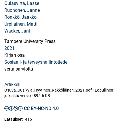
Oulasvirta, Lasse
Ruohonen, Janne
Rönkkö, Jaakko
Urpilainen, Matti
Wacker, Jani
Tampere University Press
2021
Kirjan osa
Sosiaali- ja terveyshallintotiede
vertaisarvioitu
Artikkeli
Osuva_Uusikylä_Hyytinen_Räkköläinen_2021.pdf -
Lopullinen
julkaistu versio
-
895.6 KB
CC BY-NC-ND 4.0
Lataukset
415