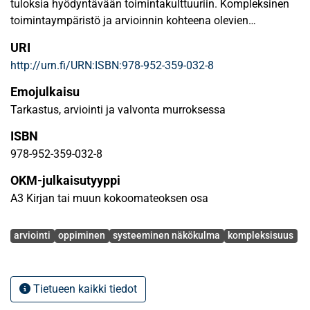
359-032-8
tuloksia hyödyntävään toimintakulttuuriin. Kompleksinen
toimintaympäristö ja arvioinnin kohteena olevien
politiikkojen monimutkaistuminen ja yhteenkietoutuminen
URI
ovat viime vuosina asettaneet arvioinnille aivan
http://urn.fi/URN:ISBN:978-952-359-032-8
uudenlaisia haasteita. Artikkelissa hahmotetaan miten
arviointitoimintaa tulisi kehittää, jotta sen kautta voitaisiin
Emojulkaisu
löytää ratkaisuja yhteiskunnan pirullisiin ongelmiin.
Tarkastus, arviointi ja valvonta murroksessa
Samalla myös arvioitsijoiden osaaminen ja kyky
ISBN
hahmottaa nopeasti muuttuvia ja keskinäisriippuvaisia
ilmiöitä joutuvat koetukselle. Artikkelin lopussa esitetään,
978-952-359-032-8
että arvioitsijoiden tulee rohkeasti osallistua globaaliin
OKM-julkaisutyyppi
keskusteluun, haastaa mekanistisia tulkintoja, tarjota uusia
A3 Kirjan tai muun kokoomateoksen osa
näkökulmia ja viitekehyksiä sekä toimia asiantuntevina
välittäjinä ja vuoropuhelun synnyttäjinä kansalaisten,
Avainsanat
päätöksentekijöiden ja muiden globaalia muutosta
arviointi
oppiminen
systeeminen näkökulma
kompleksisuus
suuntaavien toimijoiden kesken.
Tietueen kaikki tiedot