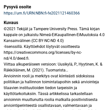
Pysyvä osoite
https://urn.fi/URN:NBN:fi-fe2021121460366
Kuvaus
©2021 Tekijät ja Tampere University Press. Tämä kirjan
kappale on julkaistu Nimeä-EiKaupallinen-EiMuutoksia 4.0
Kansainvälinen (CC BY-NC-ND 4.0)
-lisenssillä. Käyttöehdot löytyvät osoitteesta
https://creativecommons.org/licenses/by-nc-
nd/4.0/deed.fi.
Viittaa alkuperäiseen versioon: Uusikylä, P., Hyytinen, K. &
Räkköläinen, M. (2021). Tuomarista
maailmanparantajaksi: arvioinnin muuttuva rooli
Arvioinnin rooli ja merkitys ovat kiinteästi sidoksissa
kompleksisessa maailmassa. Teoksessa: Kihn, L-A.,
politiikan ja hallinnon toimintatapoihin sekä arviointeja
Oulasvirta, L., Ruohonen, J.,
tilaavien instituutioiden tiedon tarpeisiin ja
Rönkkö, J., Urpilainen, M. & Wacker, J. (toim.), Tarkastus,
käyttötarkoituksiin. Tässä artikkelissa tarkastellaan
arviointi ja valvonta murroksessa, 211–236. Tampere:
arvioinnin muuttunutta roolia matkalla positivistisesta
Tampere University Press. http://urn.fi/URN:ISBN:978-952-
arviointiperinteestä osallistavaan, valmentavaan ja