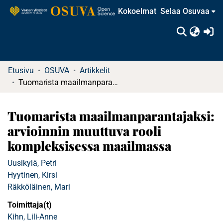
Kokoelmat
Selaa Osuvaa
(c
Etusivu
OSUVA
Artikkelit
Tuomarista maailmanparantajaksi: arvioinnin muuttuva rooli kompleksisessa maailmassa
Tuomarista maailmanparantajaksi:
arvioinnin muuttuva rooli
kompleksisessa maailmassa
Uusikylä, Petri
Hyytinen, Kirsi
Räkköläinen, Mari
Toimittaja(t)
Kihn, Lili-Anne